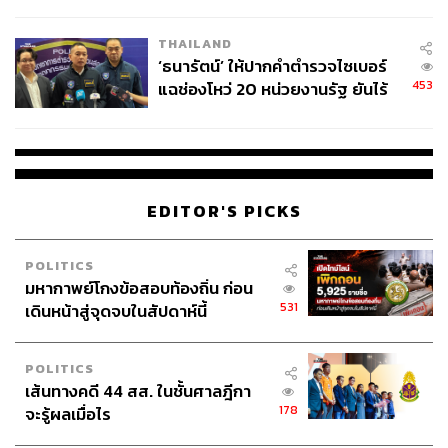
ชีวิต
THAILAND
‘ธนารัตน์’ ให้ปากคำตำรวจไซเบอร์
453
แฉช่องโหว่ 20 หน่วยงานรัฐ ยันไร้
นัยทางการเมือง
EDITOR'S PICKS
POLITICS
มหากาพย์โกงข้อสอบท้องถิ่น ก่อน
531
เดินหน้าสู่จุดจบในสัปดาห์นี้
POLITICS
เส้นทางคดี 44 สส. ในชั้นศาลฎีกา
178
จะรู้ผลเมื่อไร