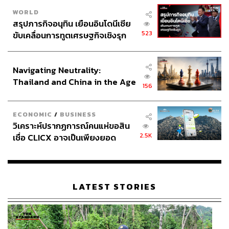
WORLD
สรุปภารกิจอนุทิน เยือนอินโดนีเซีย
523
ขับเคลื่อนการทูตเศรษฐกิจเชิงรุก
ประกาศหุ้นส่วนยุทธศาสตร์ไทย –
อินโดนีเซีย
Navigating Neutrality:
Thailand and China in the Age
156
of a New Global Order
ECONOMIC
/
BUSINESS
วิเคราะห์ปรากฏการณ์คนแห่ขอสิน
2.5K
เชื่อ CLICX อาจเป็นเพียงยอด
ภูเขาน้ำแข็ง ของปัญหาหนี้ครัว
เรือนไทยที่ถูกซุกไว้
LATEST STORIES