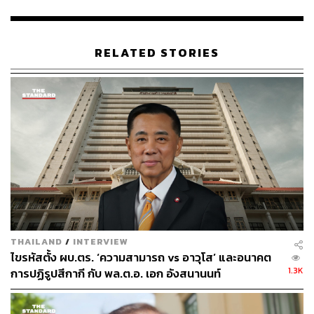
นอกจากนี้ ในด้านความร่วมมือระหว่างประเทศ ทางการไทย
ได้ประสานข้อมูลด้านการข่าวกับทางการจีนมาอย่างต่อเนื่อง
RELATED STORIES
โดยพบว่า หมิงเฉิน ซัน ไม่มีรายชื่อปรากฏอยู่ในบัญชีเฝ้า
ระวังระดับสากล (Watch List) และไม่มีประวัติเป็นบุคคลต้อง
สงสัยในการก่ออาชญากรรมในประเทศต้นทางแต่อย่างใด
จากกรณีดังกล่าว ส่งผลให้ทางการไทยต้องนำมาทบทวนและ
ยกระดับมาตรการคัดกรอง เฝ้าระวังชาวต่างชาติที่เดินทาง
เข้ามาประกอบธุรกิจในประเทศให้มีความเข้มข้นและรัดกุม
มากยิ่งขึ้น
พล.ต.ท.ไตรรงค์ ได้เน้นย้ำถึงนโยบายเชิงรุกว่า ขณะนี้
สำนักงานตำรวจแห่งชาติกำลังเร่งเดินหน้ามาตรการ One
Police ซึ่งเป็นการเชื่อมโยงฐานข้อมูลของทุกหน่วยงานเข้า
THAILAND
/
INTERVIEW
ด้วยกัน เพื่ออำนวยความสะดวกและเพิ่มประสิทธิภาพในการ
ไขรหัสตั้ง ผบ.ตร. ‘ความสามารถ vs อาวุโส’ และอนาคต
ตรวจสอบบุคคลต่างชาติ โดยได้ยกตัวอย่างความสำเร็จจาก
1.3K
การปฏิรูปสีกากี กับ พล.ต.อ. เอก อังสนานนท์
ปฏิบัติการกวาดล้างนอมินีบนเกาะพะงัน จังหวัดสุราษฎร์ธานี
หลังจากการสั่งการให้สำนักงานตรวจคนเข้าเมือง (สตม.)