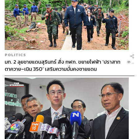
POLITICS
มท. 2 ลุยชายแดนสุรินทร์ สั่ง กฟภ. ขยายไฟฟ้า ‘ปราสาท
...
ตาควาย–เนิน 350’ เสริมความมั่นคงชายแดน