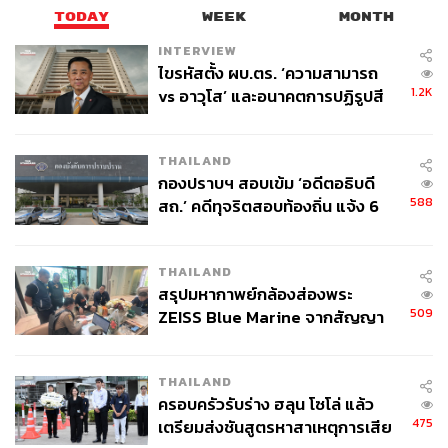
TODAY
WEEK
MONTH
INTERVIEW
ไขรหัสตั้ง ผบ.ตร. ‘ความสามารถ
1.2K
vs อาวุโส’ และอนาคตการปฏิรูปสี
กากี กับ พล.ต.อ. เอก อังสนานนท์
THAILAND
กองปราบฯ สอบเข้ม ‘อดีตอธิบดี
588
สถ.’ คดีทุจริตสอบท้องถิ่น แจ้ง 6
ข้อหาหนัก จ่อชง ป.ป.ช. 12 ส.ค. นี้
THAILAND
สรุปมหากาพย์กล้องส่องพระ
509
ZEISS Blue Marine จากสัญญา
ผลิต 8.3 ล้าน สู่ข้อพิพาท ‘มา
เวลล์ฯ’ ฟ้อง ‘โทน บางแค’ ผิดนัด
THAILAND
จ่ายหนี้-แอบระบุแบรนด์
ครอบครัวรับร่าง ฮลุน โซโล่ แล้ว
475
เตรียมส่งชันสูตรหาสาเหตุการเสีย