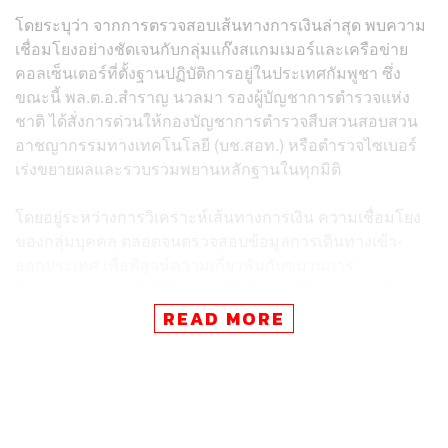
โดยระบุว่า จากการตรวจสอบเส้นทางการเงินล่าสุด พบความ
เชื่อมโยงอย่างชัดเจนกับกลุ่มแก๊งสแกมเมอร์และเครือข่าย
คอลเซ็นเตอร์ที่ตั้งฐานปฏิบัติการอยู่ในประเทศกัมพูชา ซึ่ง
ขณะนี้ พล.ต.อ.สำราญ นวลมา รองผู้บัญชาการตำรวจแห่ง
ชาติ ได้สั่งการด่วนให้กองบัญชาการตำรวจสืบสวนสอบสวน
อาชญากรรมทางเทคโนโลยี (บช.สอท.) หรือตำรวจไซเบอร์
เร่งขยายผลและรวบรวมพยานหลักฐานในทุกมิติ
โดยอยู่ระหว่างการวิเคราะห์เส้นทางการเงิน ความเชื่อมโยง
ของกลุ่มบุคคล ตลอดจนตรวจสอบข้อมูลการเดินทางเข้า-
ออกประเทศ เพื่อพิสูจน์ความเกี่ยวพันกับขบวนการ
อาชญากรรมออนไลน์ทั้งระบบ ซึ่งต้องอาศัยระยะเวลาใน
การสืบสวนอย่างละเอียดถี่ถ้วน จากข้อมูลการสืบสวนเชิงลึก
READ MORE
ในเบื้องต้น ทางเจ้าหน้าที่สามารถยืนยันได้ว่า หมิงเฉิน ซัน
ไม่ใช่สมาชิกกลุ่มอาชญากรในระดับปฏิบัติการหรือระดับล่าง
เนื่องจากกลุ่มผู้เสียหายที่ถูกหลอกลวงไปบังคับใช้แรงงานมัก
เรียกกลุ่มผู้ต้องหาชาวจีนในลักษณะนี้ว่า บอส อย่างไรก็ตาม