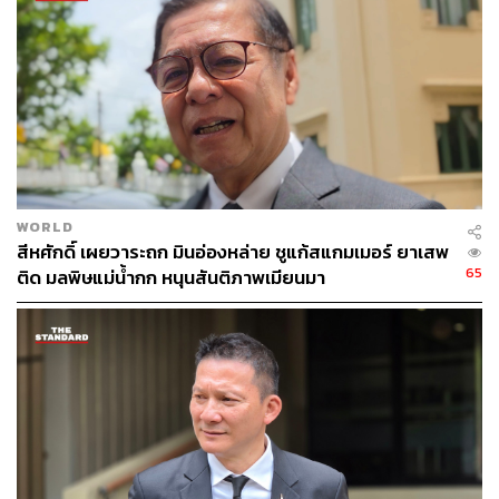
ดำเนินการเอกซเรย์ข้อมูลชาวต่างชาติที่เข้ามาพำนักและ
ลงทุนทั่วประเทศอย่างเข้มงวด
TAGS:
สำนักงานตำรวจแห่งชาติ
จเรตำรวจแห่งชาติ
ไตรรงค์ ผิวพรรณ
สแกมเมอร์
แก๊งสแกมเมอร์ข้ามชาติ
หมิงเฉิน ซัน
WORLD
สีหศักดิ์ เผยวาระถก มินอ่องหล่าย ชูแก้สแกมเมอร์ ยาเสพ
65
ติด มลพิษแม่น้ำกก หนุนสันติภาพเมียนมา
299
ABOUT THE AUTHOR
THE STANDARD TEAM
กองบรรณาธิการ THE STANDARD