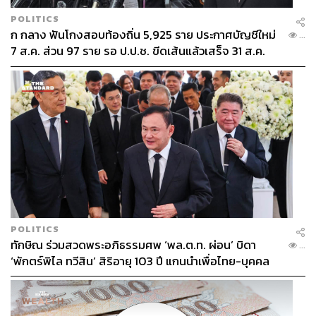
POLITICS
ก กลาง ฟันโกงสอบท้องถิ่น 5,925 ราย ประกาศบัญชีใหม่
...
7 ส.ค. ส่วน 97 ราย รอ ป.ป.ช. ขีดเส้นแล้วเสร็จ 31 ส.ค.
POLITICS
ทักษิณ ร่วมสวดพระอภิธรรมศพ ‘พล.ต.ท. ผ่อน’ บิดา
...
‘พักตร์พิไล ทวีสิน’ สิริอายุ 103 ปี แกนนำเพื่อไทย-บุคคล
หลากวงการร่วมอาลัย