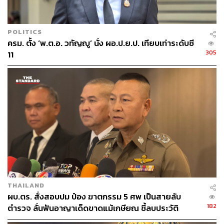
POLITICS
ครม. ตั้ง ‘พ.ต.อ. วทัญญู’ นั่ง ผอ.ป.ย.ป. เทียบเท่าระดับซี
305
11
THAILAND
ผบ.ตร. สั่งสอบปม ป๋อง ฆาตกรรม 5 ศพ เป็นสายลับ
182
ตำรวจ ลั่นฟันอาญาเด็ดขาดแม้เกษียณ ชี้ลบประวัติ
อาชญากรเองไม่ได้