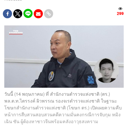
299
วันนี้ (14 พฤษภาคม) ที่ สำนักงานตำรวจแห่งชาติ (ตร.)
พล.ต.ท.ไตรรงค์ ผิวพรรณ รองจเรตำรวจแห่งชาติ ในฐานะ
โฆษกสำนักงานตำรวจแห่งชาติ (โฆษก ตร.) เปิดเผยความคืบ
หน้าการสืบสวนสอบสวนคดีความมั่นคงกรณีการจับกุม หมิง
เฉิน ซัน ผู้ต้องหาชาวจีนพร้อมคลังอาวุธสงคราม