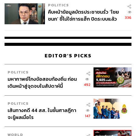
POLITICS
คืบหน้าข้อมูลบัตรประชาชนรั่ว ‘ไชย
336
ชนก’ ชี้ไม่ใช่การแฮ็ก ปิดระบบแล้ว
พบต้นตอจาก IP เดียว
EDITOR'S PICKS
POLITICS
มหากาพย์โกงข้อสอบท้องถิ่น ก่อน
492
เดินหน้าสู่จุดจบในสัปดาห์นี้
POLITICS
เส้นทางคดี 44 สส. ในชั้นศาลฎีกา
147
จะรู้ผลเมื่อไร
WORLD