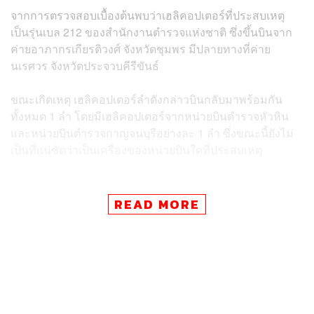
จากการตรวจสอบเบื้องต้นพบว่าเฮลิคอปเตอร์ที่ประสบเหตุ
เป็นรุ่นเบล 212 ของสำนักงานตำรวจแห่งชาติ ซึ่งขึ้นบินจาก
ค่ายอาภากรเกียรติวงศ์ จังหวัดชุมพร มีปลายทางที่ค่าย
นเรศวร จังหวัดประจวบคีรีขันธ์
ขณะเกิดเหตุ เฮลิคอปเตอร์ลำดังกล่าวบินกลับมาพร้อมกัน
ทั้งหมด 1 ลำ โดยมีเฮลิคอปเตอร์จากหน่วยบินตำรวจหัวหิน
และหน่วยบินตำรวจกาญจนบุรีอย่างละ 1 ลำ ซึ่งขณะนี้ยังไม่
เป็นที่แน่ชัดว่าเป็นเครื่องของหน่วยบินใดที่ประสบเหตุ
ทางกองบินตำรวจกำลังอยู่ระหว่างการตรวจสอบรายละเอียด
เพิ่มเติมว่าเฮลิคอปเตอร์ลำนี้เป็นการขึ้นบินจากท่าแร้งเพื่อไป
READ MORE
ต่างจังหวัด หรือเป็นเฮลิคอปเตอร์ที่ประจำการในพื้นที่แล้ว
ปฏิบัติภารกิจ
ในขณะนี้ พล.ต.ต. นครินทร์ กำลังเดินทางไปยังจุดเกิดเหตุ
เพื่อตรวจสอบสถานการณ์และรวบรวมข้อมูลเพิ่มเติม