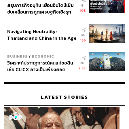
สรุปภารกิจอนุทิน เยือนอินโดนีเซีย
496
ขับเคลื่อนการทูตเศรษฐกิจเชิงรุก
ประกาศหุ้นส่วนยุทธศาสตร์ไทย –
อินโดนีเซีย
Navigating Neutrality:
Thailand and China in the Age
136
of a New Global Order
BUSINESS
/
ECONOMIC
วิเคราะห์ปรากฏการณ์คนแห่ขอสิน
2.3K
เชื่อ CLICX อาจเป็นเพียงยอด
ภูเขาน้ำแข็ง ของปัญหาหนี้ครัว
เรือนไทยที่ถูกซุกไว้
LATEST STORIES