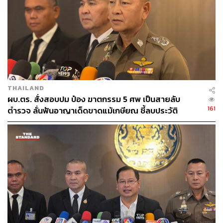
THAILAND
ผบ.ตร. สั่งสอบปม ป๋อง ฆาตกรรม 5 ศพ เป็นสายลับ
161
ตำรวจ ลั่นฟันอาญาเด็ดขาดแม้เกษียณ ชี้ลบประวัติ
อาชญากรเองไม่ได้