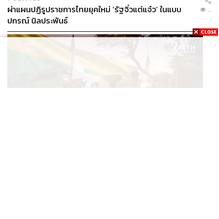
ผ่าแผนปฏิรูปราชการไทยยุคใหม่ ‘รัฐจิ๋วแต่แจ๋ว’ ในแบบ
...
ปกรณ์ นิลประพันธ์
ECONOMIC
/
BUSINESS
อ่านเกม ‘มิน อ่อง หล่าย’ เยือนไทย ทำไมเมียนมายังเป็น
...
ตลาดที่ไทยทิ้งไม่ได้ ในวันที่ค่าเงินตก ทุนสำรองต่ำ