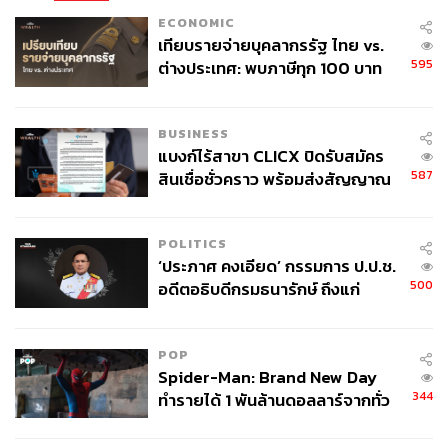
ECONOMIC
เทียบรายจ่ายบุคลากรรัฐ ไทย vs.
595
ต่างประเทศ: พบภาษีทุก 100 บาท
ของคนไทยใช้ไปกับข้าราชการเฉียด
40 บาท
BUSINESS
แบงก์ไร้สาขา CLICX ปิดรับสมัคร
587
สินเชื่อชั่วคราว พร้อมส่งสัญญาณ
เตือนกลุ่มกู้เงินผิดวัตถุประสงค์-ให้
ข้อมูลเท็จ เตรียมดำเนินคดีเด็ดขาด
POLITICS
‘ประภาศ คงเอียด’ กรรมการ ป.ป.ช.
500
อดีตอธิบดีกรมธนารักษ์ ถึงแก่
อนิจกรรม
POP
Spider-Man: Brand New Day
344
ทำรายได้ 1 พันล้านดอลลาร์จากทั่ว
โลกภายใน 6 วัน