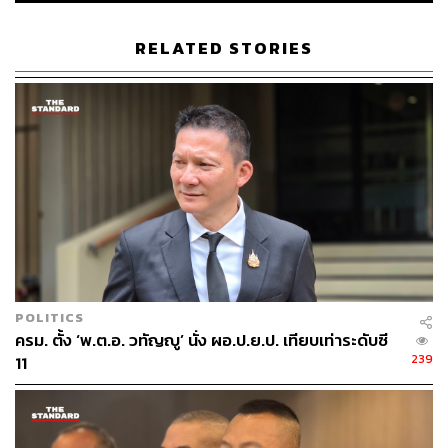
RELATED STORIES
POLITICS
ครม. ตั้ง ‘พ.ต.อ. วทัญญู’ นั่ง ผอ.ป.ย.ป. เทียบเท่าระดับซี
239
11