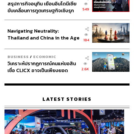
สรุปภารกิจอนุทิน เยือนอินโดนีเซีย
549
ขับเคลื่อนการทูตเศรษฐกิจเชิงรุก
ประกาศหุ้นส่วนยุทธศาสตร์ไทย –
อินโดนีเซีย
Navigating Neutrality:
Thailand and China in the Age
184
of a New Global Order
BUSINESS
/
ECONOMIC
วิเคราะห์ปรากฏการณ์คนแห่ขอสิน
2.6K
เชื่อ CLICX อาจเป็นเพียงยอด
ภูเขาน้ำแข็ง ของปัญหาหนี้ครัว
เรือนไทยที่ถูกซุกไว้
LATEST STORIES