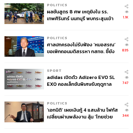
POLITICS
ผลชันสูตร 8 ศพ เหตุยิงใน รร.
1.1K
เทพศิรินทร์ นนทบุรี พบกระสุนเข้า
จุดสำคัญ ‘ศีรษะ-หน้าอก’ ครูถูกยิง
4 นัด จากระยะไกล
POLITICS
ศาลปกครองไม่รับฟ้อง ‘หมอสรณ’
835
ขอเพิกถอนมติสรรหา กสทช. ชี้ยัง
ไม่ใช่ผู้เดือดร้อนเสียหาย
SPORT
adidas เปิดตัว Adizero EVO SL
747
EXO คอลเล็กชันพิเศษรับฤดูกาล
College Football
POLITICS
‘เอกนิติ’ เผยเงินกู้ 4 แสนล้าน โฟกัส
344
เปลี่ยนผ่านพลังงาน ลุ้น ‘ไทยช่วย
ไทยพลัส’ เฟส 2 รอประเมินความ
เหมาะสม