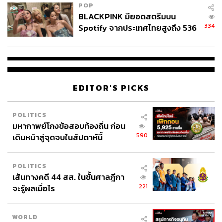
POP
BLACKPINK มียอดสตรีมบน
334
Spotify จากประเทศไทยสูงถึง 536
ล้านครั้ง ตลอด 10 ปีที่ผ่านมา
EDITOR'S PICKS
POLITICS
มหากาพย์โกงข้อสอบท้องถิ่น ก่อน
590
เดินหน้าสู่จุดจบในสัปดาห์นี้
POLITICS
เส้นทางคดี 44 สส. ในชั้นศาลฎีกา
221
จะรู้ผลเมื่อไร
WORLD