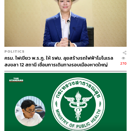
POLITICS
ครม. ไฟเขียว พ.ร.ฎ. ให้ รฟม. ลุยสร้างรถไฟฟ้าโมโนเรล
270
สงขลา 12 สถานี เชื่อมการเดินทางรอบเมืองหาดใหญ่