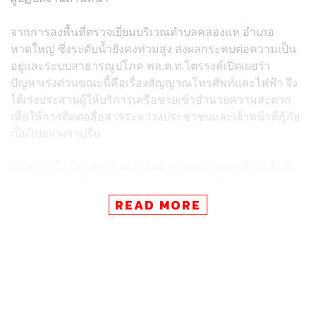
​จากการลงพื้นที่ตรวจเยี่ยมบริเวณตำบลคลองแห อำเภอ
หาดใหญ่ ซึ่งระดับน้ำยังคงท่วมสูง ส่งผลกระทบต่อความเป็น
อยู่และระบบสาธารณูปโภค พล.ต.ท.ไตรรงค์เปิดเผยว่า
ปัญหาเร่งด่วนขณะนี้คือเรื่องสัญญาณโทรศัพท์และไฟฟ้า จึง
ได้เร่งประสานผู้ให้บริการเครือข่ายเข้าอำนวยความสะดวก
เพื่อให้การติดต่อสื่อสารระหว่างประชาชนและเจ้าหน้าที่กู้ภัย
เป็นไปอย่างราบรื่น
​นอกจากนี้ ได้กำชับให้จัดกำลังตำรวจประจำการทั้งในพื้นที่
น้ำลดและพื้นที่น้ำท่วมสูง เพื่อทำหน้าที่รับเรื่องร้องทุกข์และ
เป็นโซ่ข้อกลาง ประสานงานให้กับเจ้าหน้าที่กู้ภัยในการเข้า
READ MORE
ช่วยเหลือจุดต่างๆ ได้อย่างรวดเร็ว
​ด้าน พ.ต.อ. พสิศฐ์ ศานติปรัชญา รองผู้บังคับการตำรวจภูธร
จังหวัดสงขลา กล่าวถึงกรณีมีกระแสข่าวว่า ประชาชนใน
บางพื้นที่เกิดความเครียดและมีการใช้อาวุธปืนยิงใส่เจ้า
หน้าที่กู้ภัย จนสร้างความกังวลใจในการปฏิบัติงานว่า ขณะนี้