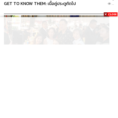
GET TO KNOW THEM: เนื้อคู่ประตูถัดไป
...
THAILAND
/
POLITICS
นายกฯ ชวนช้อป OTOP ศิลปาชีพ แม่ค้าร้อง ‘ไทยช่วยไทย
...
พลัส’ สุดยอด ถามมีต่อไหม นายกฯ ตอบ ‘เดี๋ยวจะพยายาม’