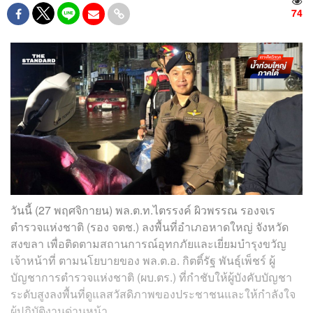
74
วันนี้ (27 พฤศจิกายน) พล.ต.ท.ไตรรงค์ ผิวพรรณ รองจเร
ตำรวจแห่งชาติ (รอง จตช.) ลงพื้นที่อำเภอหาดใหญ่ จังหวัด
สงขลา เพื่อติดตามสถานการณ์อุทกภัยและเยี่ยมบำรุงขวัญ
เจ้าหน้าที่ ตามนโยบายของ พล.ต.อ. กิตติ์รัฐ พันธุ์เพ็ชร์ ผู้
บัญชาการตำรวจแห่งชาติ (ผบ.ตร.) ที่กำชับให้ผู้บังคับบัญชา
ระดับสูงลงพื้นที่ดูแลสวัสดิภาพของประชาชนและให้กำลังใจ
ผู้ปฏิบัติงานด่านหน้า