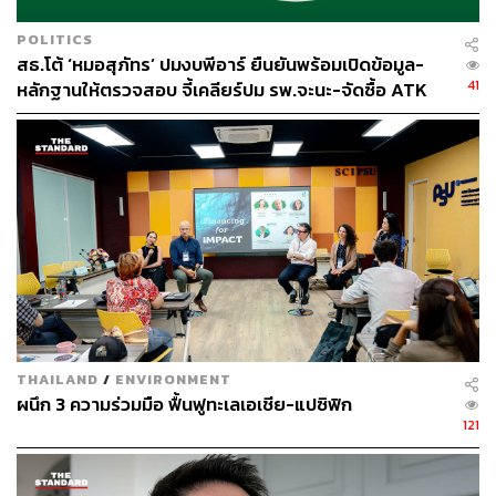
POLITICS
สธ.โต้ ‘หมอสุภัทร’ ปมงบพีอาร์ ยืนยันพร้อมเปิดข้อมูล-
41
หลักฐานให้ตรวจสอบ จี้เคลียร์ปม รพ.จะนะ-จัดซื้อ ATK
THAILAND
/
ENVIRONMENT
ผนึก 3 ความร่วมมือ ฟื้นฟูทะเลเอเชีย-แปซิฟิก
121