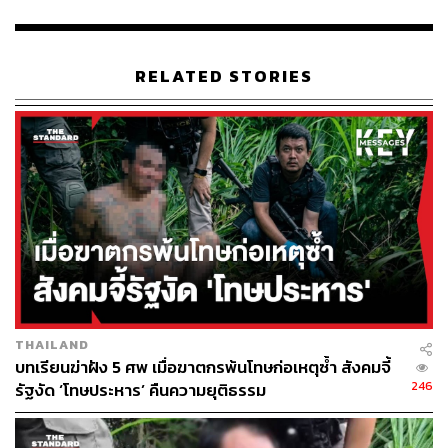
RELATED STORIES
36
ABOUT THE AUTHOR
THE STANDARD TEAM
กองบรรณาธิการ THE STANDARD
ABOUT THE PHOTOGRAPHER
THAILAND
ชาติกล้า สำเนียงแจ่ม
บทเรียนฆ่าฝัง 5 ศพ เมื่อฆาตกรพ้นโทษก่อเหตุซ้ำ สังคมจี้
ช่างภาพข่าว ประจำสำนักข่าว THE
246
รัฐงัด ‘โทษประหาร’ คืนความยุติธรรม
STANDARD