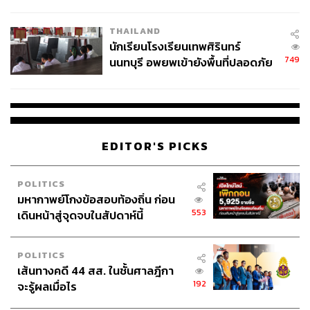
ผลิต 8.3 ล้าน สู่ข้อพิพาท ‘มา
เวลล์ฯ’ ฟ้อง ‘โทน บางแค’ ผิดนัด
THAILAND
จ่ายหนี้-แอบระบุแบรนด์
นักเรียนโรงเรียนเทพศิรินทร์
749
นนทบุรี อพยพเข้ายังพื้นที่ปลอดภัย
ชั่วคราว หลังเหตุใช้อาวุธปืนภายใน
โรงเรียนคลี่คลาย
EDITOR'S PICKS
POLITICS
มหากาพย์โกงข้อสอบท้องถิ่น ก่อน
553
เดินหน้าสู่จุดจบในสัปดาห์นี้
POLITICS
เส้นทางคดี 44 สส. ในชั้นศาลฎีกา
192
จะรู้ผลเมื่อไร