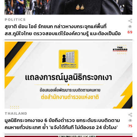
POLITICS
สุชาติ ย้อน ไอซ์ รักชนก กล่าวหางบกระจุกแค่พื้นที่
69
สส.ภูมิใจไทย ตรวจสอบแต่ไร้องค์ความรู้ แนะต้องเป็นมือ
อาชีพกว่านี้
THAILAND
มูลนิธิกระจกเงาชง 6 ข้อถึงตำรวจ ยกระดับระบบติดตาม
75
คนหายทั่วประเทศ ย้ำ ‘แจ้งได้ทันที ไม่ต้องรอ 24 ชั่วโมง’
หลังโศกนาฏกรรมชลบุรี