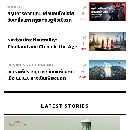
WORLD
สรุปภารกิจอนุทิน เยือนอินโดนีเซีย
533
ขับเคลื่อนการทูตเศรษฐกิจเชิงรุก
ประกาศหุ้นส่วนยุทธศาสตร์ไทย –
อินโดนีเซีย
Navigating Neutrality:
Thailand and China in the Age
165
of a New Global Order
BUSINESS
/
ECONOMIC
วิเคราะห์ปรากฏการณ์คนแห่ขอสิน
2.6K
เชื่อ CLICX อาจเป็นเพียงยอด
ภูเขาน้ำแข็ง ของปัญหาหนี้ครัว
เรือนไทยที่ถูกซุกไว้
LATEST STORIES