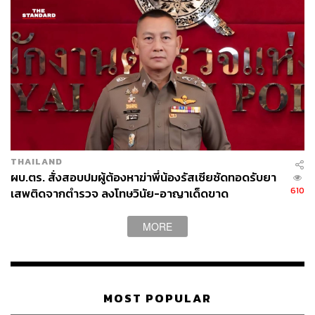
THAILAND
ผบ.ตร. สั่งสอบปมผู้ต้องหาฆ่าพี่น้องรัสเซียซัดทอดรับยา
610
เสพติดจากตำรวจ ลงโทษวินัย-อาญาเด็ดขาด
MORE
MOST POPULAR