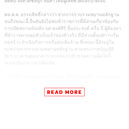
สัตหีบ จังหวัดชลบุรี จนทำให้มีผู้เสียชีวิตและบาดเจ็บ
พล.ต.ต. อรรถสิทธิ์กล่าวว่า จากการรวบรวมพยานหลักฐาน
จนถึงขณะนี้ ยืนยันยังไม่พบข้าราชการที่มีส่วนเกี่ยวข้องกับ
การเปิดสถานบันเทิง แต่ พงศ์ศิริ ปั้นประสงค์ หรือ บี ผู้ต้องหา
ที่ตำรวจควบคุมตัวเป็นเจ้าของตัวจริง ที่มีส่วนตั้งแต่การเริ่ม
ก่อสร้าง ดำเนินกิจการหรือต่อเติมร้าน ซึ่งขณะนี้ยังอยู่ใน
ระหว่างการรวบรวมพยานหลักฐาน ตามพระราชบัญญัติ
(พ.ร.บ.) ควบคุมอาคาร หากพบว่าเข้าข่ายความผิดใดก็
จะแจ้งข้อกล่าวหาเพิ่มเติม
กรณีที่มีการสอบปากคำเจ้าหน้าที่รัฐ 2 คน คือ หัวหน้าแผนก
ขยายเขตระบบไฟฟ้า กองกิจการไฟฟ้าทหารเรือ ที่รับผิดชอบ
ระบบไฟฟ้าในพื้นที่และนายช่างโยธาชำนาญงานประจำ
READ MORE
เทศบาลเมืองสัตหีบ ที่รับผิดชอบเรื่องงานขออนุญาตก่อสร้าง
และโครงสร้าง เป็นการสอบปากคำในฐานะพยานเท่านั้นและ
ยังอยู่ในระหว่างรวบรวมพยานหลักฐาน
ส่วนประเด็นที่มีพยานบอกว่าช่วงสองเดือนที่ผ่านมามีตำรวจ