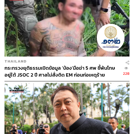
THAILAND
กระทรวงยุติธรรมเปิดข้อมูล ‘ป๋อง’มือฆ่า 5 ศพ ชี้พ้นโทษ
228
อยู่ใต้ JSOC 2 ปี ศาลไม่สั่งติด EM ก่อนก่อเหตุร้าย