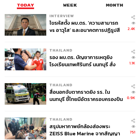
TODAY
WEEK
MONTH
INTERVIEW
ไขรหัสตั้ง ผบ.ตร. ‘ความสามารถ
2.4K
vs อาวุโส’ และอนาคตการปฏิรูปสี
กากี กับ พล.ต.อ. เอก อังสนานนท์
THAILAND
รอง ผบ.ตร. บัญชาการเหตุยิง
1.1K
โรงเรียนเทพศิรินทร์ นนทบุรี สั่ง
ค้นหา 2 รอบยืนยันไร้คนติดค้าง พบ
ศพปู่-ย่าที่บ้านพักผู้ก่อเหตุ
THAILAND
สื่อนอกจับตากราดยิง รร. ใน
0.9K
นนทบุรี ชี้ไทยมีอัตราครอบครองปืน
สูงในระดับต้นของภูมิภาค
THAILAND
สรุปมหากาพย์กล้องส่องพระ
751
ZEISS Blue Marine จากสัญญา