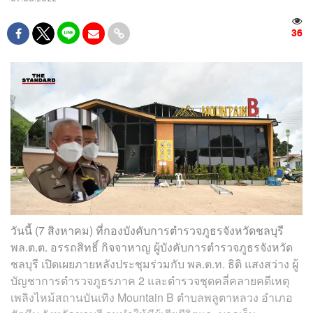
36
วันนี้ (7 สิงหาคม) ที่กองบังคับการตำรวจภูธรจังหวัดชลบุรี
พล.ต.ต. อรรถสิทธิ์ กิจจาหาญ ผู้บังคับการตำรวจภูธรจังหวัด
ชลบุรี เปิดเผยภายหลังประชุมร่วมกับ พล.ต.ท. ธิติ แสงสว่าง ผู้
บัญชาการตำรวจภูธรภาค 2 และตำรวจชุดคลี่คลายคดีเหตุ
เพลิงไหม้สถานบันเทิง Mountain B ตำบลพลูตาหลวง อำเภอ