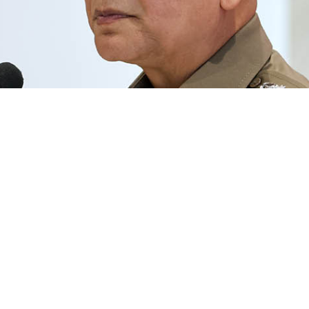
บการปราบปราม (บก.ป.) พล.ต.อ. กิตติ์รัฐ พันธุ์เพ็ชร์ ผู้บัญชาการตำร
ต้ง-ชัยเมศร์ สิทธิสนิทพงศ์ สมาชิกสภาองค์การบริหารส่วนจังหวัด (
พักของ สุนทร วิลาวัลย์ อดีตนายกองค์การบริหารส่วนจังหวัด (อบจ.
ราจีนบุรี โดยพบว่ามีบุคคลในที่เกิดเหตุทั้งหมดรวม 7 คน