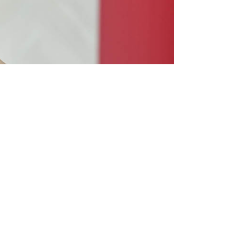
วจ
สจ.)
)