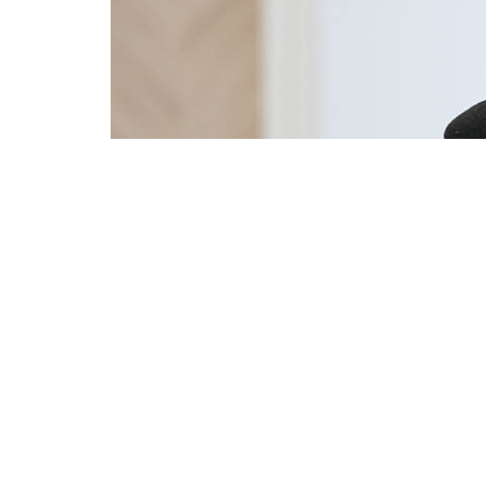
วันนี้ (12 ธันวาคม) เมื่อเวลา 09.00 น. ที่กองบังคั
แห่งชาติ (ผบ.ตร.) เปิดเผยถึงความคืบหน้ากรณีที่ โ
ถูกยิงด้วยอาวุธปืนขนาด 9 มม. เสียชีวิตภายในบ้าน
ปราจีนบุรี ในพื้นที่อำเภอเมืองปราจีนบุรี จังหวัดป