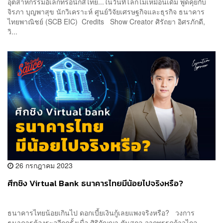
อุตสาหกรรมอิเล็กทรอนิกส์ไทย...ในวันที่โลกไม่เหมือนเดิม พูดคุยกับ
จิรภา บุญพาสุข นักวิเคราะห์ ศูนย์วิจัยเศรษฐกิจและธุรกิจ ธนาคาร
ไทยพาณิชย์ (SCB EIC) Credits Show Creator ศิรัถยา อิศรภักดี,
วิ...
26 กรกฎาคม 2023
ศึกชิง Virtual Bank ธนาคารไทยมีน้อยไปจริงหรือ?
ธนาคารไทยน้อยเกินไป ดอกเบี้ยเงินกู้เลยแพงจริงหรือ? วงการ
ธนาคารต้องระอุอีกครั้งเมื่อ ศิริกัญญา ตันสกุล จากพรรคก้าวไกล