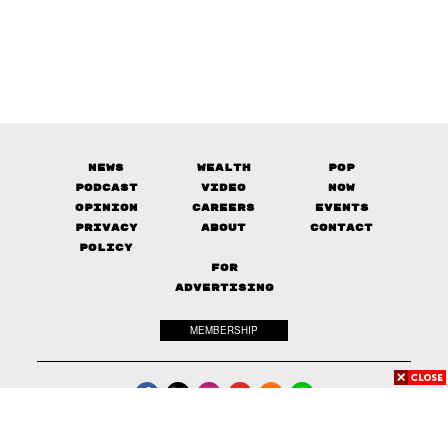
News
Wealth
Pop
Podcast
Video
Now
Opinion
Careers
Events
Privacy
About
Contact
Policy
FOR
ADVERTISING
MEMBERSHIP
© 2017-
2026
The Standard. All rights reserved.