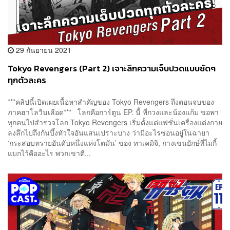
29 กันยายน 2021
Tokyo Revengers (Part 2) เจาะลึกความเจ็บปวดแบบชัดๆ
ทุกตัวละคร
***คลิปนี้เปิดเผยเนื้อหาสำคัญของ Tokyo Revengers ถึงตอนจบของ
ภาคฮาโลวีนเลือด*** โลกคือการ์ตูน EP. นี้ พี่กวงและน้องแก้ม ขอพา
ทุกคนไปสำรวจโลก Tokyo Revengers เริ่มตั้งแต่แฟชั่นเครื่องแต่งกาย
ลงลึกไปถึงก้นบึ้งหัวใจอันแสนเปราะบาง ว่ามีอะไรซ่อนอยู่ในฉายา
‘กระสอบทรายอันดับหนึ่งแห่งโตมัน’ ของ ทาเคมิจิ, กางเขนยักษ์ที่ไมกี้
แบกไว้คืออะไร พวกเขาตี...