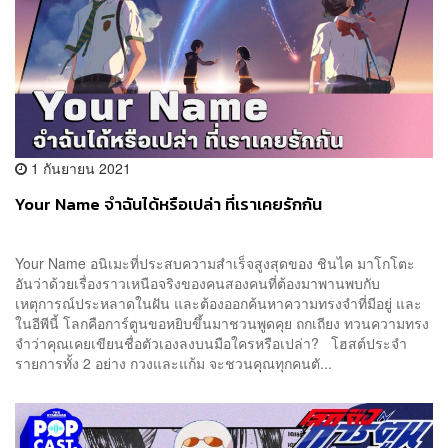
1 กันยายน 2021
Your Name จำฉันได้หรือเปล่า ที่เราเคยรักกัน
Your Name อนิเมะที่ประสบความสำเร็จสูงสุดของ ชินไค มาโกโตะ
อันว่าด้วยเรื่องราวเหนือจริงของคนสองคนที่ต้องมาพานพบกับ
เหตุการณ์ประหลาดในฝัน และต้องออกค้นหาความทรงจำที่มีอยู่ และ
ในอีพีนี้ โลกคือการ์ตูนขอหยิบขึ้นมาชวนพูดคุย ถกเถียง ทวนความทรง
จำว่าคุณเคยเขียนชื่อตัวเองลงบนมือใครหรือเปล่า? โฮสต์ประจำ
รายการทั้ง 2 อย่าง กวงและแก้ม จะชวนคุณทุกคนตั...