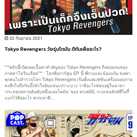
22 กันยายน 2021
Tokyo Revengers วัยรุ่นโตมัน ตีกันเพื่ออะไร?
***คลิปนี้เปิดเผยเนื้อหาสำคัญของ Tokyo Revengers ถึงตอนจบของ
ภาคฮาโลวีนเลือด*** โลกคือการ์ตูน EP. นี้ พี่กวงและน้องแก้ม ขอพา
ทุกคนไปสำรวจโลก Tokyo Revengers เริ่มตั้งแต่แฟชั่นเครื่องแต่งกาย
ลงลึกไปถึงก้นบึ้งหัวใจอันแสนเปราะบาง ว่ามีอะไรซ่อนอยู่ในฉายา
‘กระสอบทรายอันดับหนึ่งแห่งโตมัน’ ของ ทาเคมิจิ, กางเขนยักษ์ที่ไมกี้
แบกไว้คืออะไร พวกเขาตี...