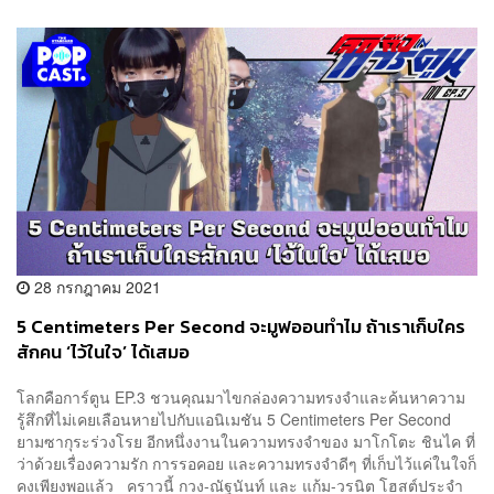
28 กรกฎาคม 2021
5 Centimeters Per Second จะมูฟออนทำไม ถ้าเราเก็บใคร
สักคน ‘ไว้ในใจ’ ได้เสมอ
โลกคือการ์ตูน EP.3 ชวนคุณมาไขกล่องความทรงจำและค้นหาความ
รู้สึกที่ไม่เคยเลือนหายไปกับแอนิเมชัน 5 Centimeters Per Second
ยามซากุระร่วงโรย อีกหนึ่งงานในความทรงจำของ มาโกโตะ ชินไค ที่
ว่าด้วยเรื่องความรัก การรอคอย และความทรงจำดีๆ ที่เก็บไว้แค่ในใจก็
คงเพียงพอแล้ว คราวนี้ กวง-ณัฐนันท์ และ แก้ม-วรนิต โฮสต์ประจำ