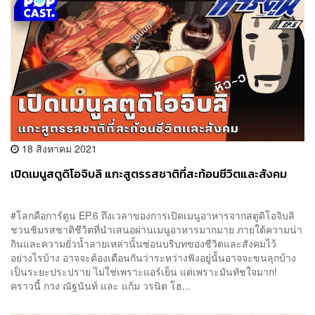
18 สิงหาคม 2021
เปิดเมนูสตูดิโอจิบลิ แกะสูตรรสชาติที่สะท้อนชีวิตและสังคม
#โลกคือการ์ตูน EP.6 ถึงเวลาของการเปิดเมนูอาหารจากสตูดิโอจิบลิ
ชวนชิมรสชาติชีวิตที่นำเสนอผ่านเมนูอาหารมากมาย ภายใต้ความน่า
กินและความยั่วน้ำลายเหล่านั้นซ่อนบริบทของชีวิตและสังคมไว้
อย่างไรบ้าง อาจจะต้องเตือนกันว่าระหว่างฟังอยู่นั้นอาจจะขนลุกบ้าง
เป็นระยะประปราย ไม่ใช่เพราะแอร์เย็น แต่เพราะมันทัชใจมาก!
คราวนี้ กวง ณัฐนันท์ และ แก้ม วรนิต โฮ...