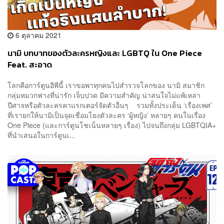
6 ตุลาคม 2021
นามิ บทบาทของตัวละครหญิงและ LGBTQ ใน One Piece
Feat. สะอาด
โลกคือการ์ตูนอีพีนี้ เราขอพาทุกคนไปสำรวจโลกของ นามิ สมาชิก
กลุ่มหมวกฟางที่น่ารัก เจ็บปวด มีความสำคัญ น่าสนใจไม่แพ้เหล่า
ปีศาจหรือตัวละครคาแรกเตอร์จัดตัวอื่นๆ รวมทั้งประเด็น ‘เรื่องเพศ’
ที่เรายกให้นามิเป็นจุดเชื่อมโยงตัวละคร ‘ผู้หญิง’ หลายๆ คนในเรื่อง
One Piece (และการ์ตูนโชเน็นหลายๆ เรื่อง) ไปจนถึงกลุ่ม LGBTQIA+
ที่นำเสนอในการ์ตูนเ...