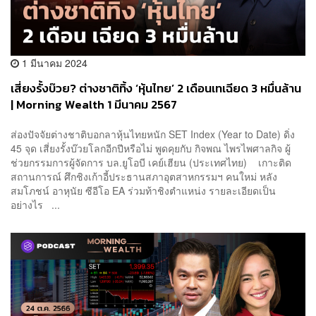
1 มีนาคม 2024
เสี่ยงรั้งบ๊วย? ต่างชาติทิ้ง ‘หุ้นไทย’ 2 เดือนเทเฉียด 3 หมื่นล้าน
| Morning Wealth 1 มีนาคม 2567
ส่องปัจจัยต่างชาติบอกลาหุ้นไทยหนัก SET Index (Year to Date) ดิ่ง
45 จุด เสี่ยงรั้งบ๊วยโลกอีกปีหรือไม่ พูดคุยกับ กิจพณ ไพรไพศาลกิจ ผู้
ช่วยกรรมการผู้จัดการ บล.ยูโอบี เคย์เฮียน (ประเทศไทย) เกาะติด
สถานการณ์ ศึกชิงเก้าอี้ประธานสภาอุตสาหกรรมฯ คนใหม่ หลัง
สมโภชน์ อาหุนัย ซีอีโอ EA ร่วมท้าชิงตำแหน่ง รายละเอียดเป็น
อย่างไร ...