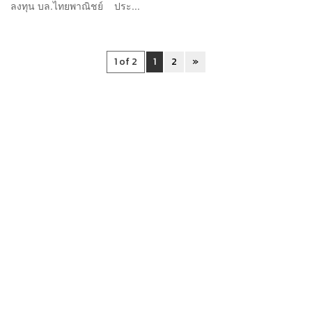
ลงทุน บล.ไทยพาณิชย์ ประ...
1 of 2
1
2
»