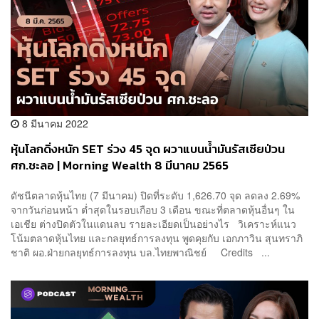
8 มีนาคม 2022
หุ้นโลกดิ่งหนัก SET ร่วง 45 จุด ผวาแบนน้ำมันรัสเซียป่วน
ศก.ชะลอ | Morning Wealth 8 มีนาคม 2565
ดัชนีตลาดหุ้นไทย (7 มีนาคม) ปิดที่ระดับ 1,626.70 จุด ลดลง 2.69%
จากวันก่อนหน้า ต่ำสุดในรอบเกือบ 3 เดือน ขณะที่ตลาดหุ้นอื่นๆ ใน
เอเชีย ต่างปิดตัวในแดนลบ รายละเอียดเป็นอย่างไร วิเคราะห์แนว
โน้มตลาดหุ้นไทย และกลยุทธ์การลงทุน พูดคุยกับ เอกภาวิน สุนทราภิ
ชาติ ผอ.ฝ่ายกลยุทธ์การลงทุน บล.ไทยพาณิชย์ Credits ...