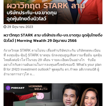
29 มิถุนายน 2023
ผวาวิกฤต STARK ลาม บริษัทประกัน-บจ.ขาดทุน ฉุดหุ้นไทยดิ่ง
นิวโลว์ | Morning Wealth 29 มิถุนายน 2566
กังวลวิกฤต STARK ลามไม่จบ เสี่ยงทำบริษัทประกัน บริษัทจดทะเบียน
ที่ ลงทุนหุ้น-หุ้นกู้ STARK ขาดทุน นักลงทุนสูญเสียความเชื่อมั่น ฉุดหุ้น
ไทยดิ่งต่อนิวโลว์ในรอบ 29 เดือน รายละเอียดเป็นอย่างไร รับมือ
อย่างไรกับความผันผวนในการลงทุนครึ่งหลังของปี: What’s your plan
B for 2H23 investment outlook? พูดคุยกับ ดร.กำพล อดิเรกสมบัติ ผู้
อำนวยการอาวุโส แ...