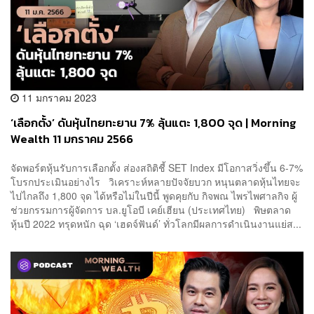
11 มกราคม 2023
‘เลือกตั้ง’ ดันหุ้นไทยทะยาน 7% ลุ้นแตะ 1,800 จุด | Morning
Wealth 11 มกราคม 2566
จัดพอร์ตหุ้นรับการเลือกตั้ง ส่องสถิติชี้ SET Index มีโอกาสวิ่งขึ้น 6-7%
โบรกประเมินอย่างไร วิเคราะห์หลายปัจจัยบวก หนุนตลาดหุ้นไทยจะ
ไปไกลถึง 1,800 จุด ได้หรือไม่ในปีนี้ พูดคุยกับ กิจพณ ไพรไพศาลกิจ ผู้
ช่วยกรรมการผู้จัดการ บล.ยูโอบี เคย์เฮียน (ประเทศไทย) พิษตลาด
หุ้นปี 2022 ทรุดหนัก ฉุด ‘เฮดจ์ฟันด์’ ทั่วโลกมีผลการดำเนินงานแย่ส...