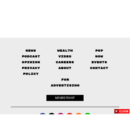
News
Wealth
Pop
Podcast
Video
Now
Opinion
Careers
Events
Privacy
About
Contact
Policy
FOR
ADVERTISING
MEMBERSHIP
© 2017-
2026
The Standard. All rights reserved.