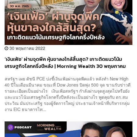
30 พฤษภาคม 2022
‘เงินเฟ้อ’ ผ่านจุดพีค หุ้นขาลงใกล้สิ้นสุด? เกาะติดแนวโน้ม
เศรษฐกิจโลกครึ่งปีหลัง | Morning Wealth 30 พฤษภาคม
2565
สหรัฐฯ เผย ดัชนี PCE บ่งชี้เงินเฟ้อผ่านจุดพีคแล้ว หลังทำ New High
40 ปีในเดือนมีนาคม ขณะที่ Dow Jones ปิดพุ่ง 500 จุด ขานรับข่าวดี
รายละเอียดเป็นอย่างไร เงินเฟ้อสหรัฐฯ กำลังผ่านจุดสูงสุดไปหรือยัง
และแนวโน้มเศรษฐกิจโลกครึ่งปีหลังจะเป็นอย่างไร พูดคุยกับ ดร.สม
ประวิณ มันประเสริฐ รองผู้จัดการใหญ่ ประธานเจ้าหน้าที่บริหารกลุ่ม
งาน EIC ธนาคารไท...