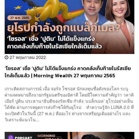
27 พฤษภาคม 2022
‘โซรอส’ เชื่อ ‘ปูติน’ ไม่ได้แข็งแกร่ง คาดคลังเก็บก๊าซในรัสเซีย
ใกล้เต็มแล้ว | Morning Wealth 27 พฤษภาคม 2565
เกาะติดสถานการณ์ เมื่อ จอร์จ โซรอส นักลงทุนชื่อดังของโลก ระบุ
ผ่านจดหมายถึงนายกรัฐมนตรีของอิตาลี โดยมีใจความสำคัญว่า วลาดิ
เมียร์ ปูติน ประธานาธิบดีของรัสเซีย กำลัง ‘แบล็กเมล’ ยุโรปอย่างเห็น
ได้ชัด ผ่านการหยุดการส่งก๊าซให้กับยุโรป ทำความรู้จัก LUNA 2.0 ที่
จะเปิดตัวในวันนี้ (27 พ.ค.) คืออะไร ต่างจากเหรียญเดิมอย่างไร และ
วิเคราะห์แนวโน...