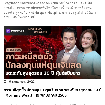
Stagflation ยอมรับอาจทำตลาดเงินผันผวนบ้าง รายละเอียดเป็น
อย่างไร สถานการณ์ตลาดหุ้นไทยในช่วงนี้ ควรมีกลยุทธ์ลงทุน
อย่างไร พูดคุยกับ สุทธิชัย คุ้มวรชัย ผู้อำนวยการอาวุโส ฝ่ายวิจัยการ
ลงทุน บล.ไทยพาณิชย์ ...
19 พฤษภาคม 2022
ภาวะหมีสุดขั้ว นักลงทุนแห่ตุนเงินสดแตะระดับสูงสุดรอบ 20 ปี
| Morning Wealth 19 พฤษภาคม 2565
เกาะติดสถานการณ์ นักลงทุนแห่ตุนเงินสดกว่า 8.72 แสนล้าน