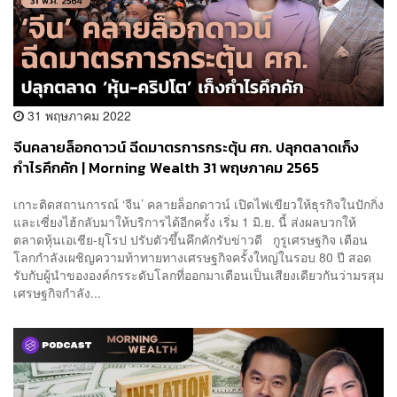
31 พฤษภาคม 2022
จีนคลายล็อกดาวน์ ฉีดมาตรการกระตุ้น ศก. ปลุกตลาดเก็ง
กำไรคึกคัก | Morning Wealth 31 พฤษภาคม 2565
เกาะติดสถานการณ์ ‘จีน’ คลายล็อกดาวน์ เปิดไฟเขียวให้ธุรกิจในปักกิ่ง
และเซี่ยงไฮ้กลับมาให้บริการได้อีกครั้ง เริ่ม 1 มิ.ย. นี้ ส่งผลบวกให้
ตลาดหุ้นเอเชีย-ยุโรป ปรับตัวขึ้นคึกคักรับข่าวดี กูรูเศรษฐกิจ เตือน
โลกกำลังเผชิญความท้าทายทางเศรษฐกิจครั้งใหญ่ในรอบ 80 ปี สอด
รับกับผู้นำขององค์กรระดับโลกที่ออกมาเตือนเป็นเสียงเดียวกันว่ามรสุม
เศรษฐกิจกำลัง...