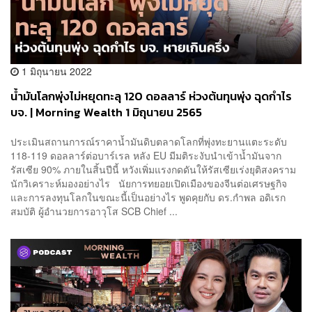
1 มิถุนายน 2022
น้ำมันโลกพุ่งไม่หยุดทะลุ 120 ดอลลาร์ ห่วงต้นทุนพุ่ง ฉุดกำไร
บจ. | Morning Wealth 1 มิถุนายน 2565
ประเมินสถานการณ์ราคาน้ำมันดิบตลาดโลกที่พุ่งทะยานแตะระดับ
118-119 ดอลลาร์ต่อบาร์เรล หลัง EU มีมติระงับนำเข้าน้ำมันจาก
รัสเซีย 90% ภายในสิ้นปีนี้ หวังเพิ่มแรงกดดันให้รัสเซียเร่งยุติสงคราม
นักวิเคราะห์มองอย่างไร นัยการทยอยเปิดเมืองของจีนต่อเศรษฐกิจ
และการลงทุนโลกในขณะนี้เป็นอย่างไร พูดคุยกับ ดร.กำพล อดิเรก
สมบัติ ผู้อำนวยการอาวุโส SCB Chief ...