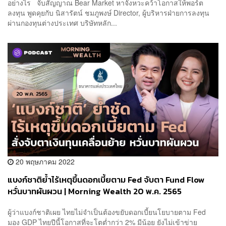
อย่างไร จับสัญญาณ Bear Market หาจังหวะคว้าโอกาสให้พอร์ต
ลงทุน พูดคุยกับ นิสารัตน์ ชมภูพงษ์ Director, ผู้บริหารฝ่ายการลงทุน
ผ่านกองทุนต่างประเทศ บริษัทหลัก...
20 พฤษภาคม 2022
แบงก์ชาติย้ำไร้เหตุขึ้นดอกเบี้ยตาม Fed จับตา Fund Flow
หวั่นบาทผันผวน | Morning Wealth 20 พ.ค. 2565
ผู้ว่าแบงก์ชาติเผย ไทยไม่จำเป็นต้องขยับดอกเบี้ยนโยบายตาม Fed
มอง GDP ไทยปีนี้โอกาสที่จะโตต่ำกว่า 2% มีน้อย ยังไม่เข้าข่าย