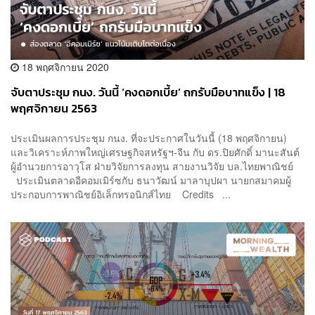
18 พฤศจิกายน 2020
จับตาประชุม กนง. วันนี้ ‘คงดอกเบี้ย’ ถกรับมือบาทแข็ง | 18
พฤศจิกายน 2563
ประเมินผลการประชุม กนง. ที่จะประกาศในวันนี้ (18 พฤศจิกายน)
และวิเคราะห์ภาพใหญ่เศรษฐกิจสหรัฐฯ-จีน กับ ดร.ปิยศักดิ์ มานะสันต์
ผู้อำนวยการอาวุโส ฝ่ายวิจัยการลงทุน สายงานวิจัย บล.ไทยพาณิชย์
ประเมินตลาดอีคอมเมิร์ซกับ ธนาวัฒน์ มาลาบุปผา นายกสมาคมผู้
ประกอบการพาณิชย์อิเล็กทรอนิกส์ไทย Credits ...