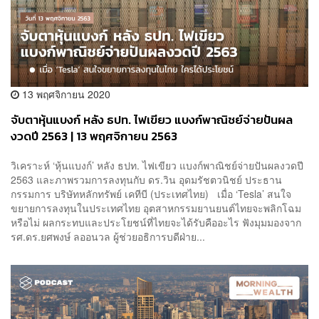
13 พฤศจิกายน 2020
จับตาหุ้นแบงก์ หลัง ธปท. ไฟเขียว แบงก์พาณิชย์จ่ายปันผล
งวดปี 2563 | 13 พฤศจิกายน 2563
วิเคราะห์ ‘หุ้นแบงก์’ หลัง ธปท. ไฟเขียว แบงก์พาณิชย์จ่ายปันผลงวดปี
2563 และภาพรวมการลงทุนกับ ดร.วิน อุดมรัชตวนิชย์ ประธาน
กรรมการ บริษัทหลักทรัพย์ เคทีบี (ประเทศไทย) เมื่อ ‘Tesla’ สนใจ
ขยายการลงทุนในประเทศไทย อุตสาหกรรมยานยนต์ไทยจะพลิกโฉม
หรือไม่ ผลกระทบและประโยชน์ที่ไทยจะได้รับคืออะไร ฟังมุมมองจาก
รศ.ดร.ยศพงษ์ ลออนวล ผู้ช่วยอธิการบดีฝ่าย...