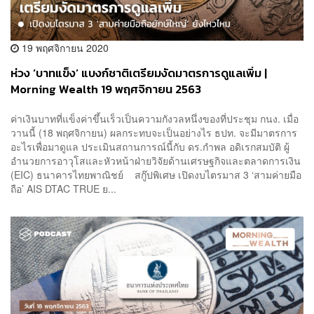
19 พฤศจิกายน 2020
ห่วง ‘บาทแข็ง’ แบงก์ชาติเตรียมงัดมาตรการดูแลเพิ่ม |
Morning Wealth 19 พฤศจิกายน 2563
ค่าเงินบาทที่แข็งค่าขึ้นเร็วเป็นความกังวลหนึ่งของที่ประชุม กนง. เมื่อ
วานนี้ (18 พฤศจิกายน) ผลกระทบจะเป็นอย่างไร ธปท. จะมีมาตรการ
อะไรเพื่อมาดูแล ประเมินสถานการณ์นี้กับ ดร.กำพล อดิเรกสมบัติ ผู้
อำนวยการอาวุโสและหัวหน้าฝ่ายวิจัยด้านเศรษฐกิจและตลาดการเงิน
(EIC) ธนาคารไทยพาณิชย์ สกู๊ปพิเศษ เปิดงบไตรมาส 3 ‘สามค่ายมือ
ถือ’ AIS DTAC TRUE ย...