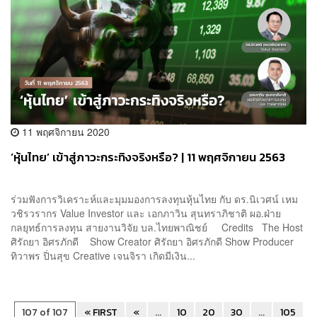
11 พฤศจิกายน 2020
‘หุ้นไทย’ เข้าสู่ภาวะกระทิงจริงหรือ? | 11 พฤศจิกายน 2563
ร่วมฟังการวิเคราะห์และมุมมองการลงทุนหุ้นไทย กับ ดร.นิเวศน์ เหม
วชิรวรากร Value Investor และ เอกภาวิน สุนทราภิชาติ ผอ.ฝ่าย
กลยุทธ์การลงทุน สายงานวิจัย บล.ไทยพาณิชย์ Credits The Host
ศิรัถยา อิศรภักดี Show Creator ศิรัถยา อิศรภักดี Show Producer
ทิวาพร ปิ่นสุข Creative เจนจิรา เกิดมีเงิน...
107 of 107
« FIRST
«
...
10
20
30
...
105