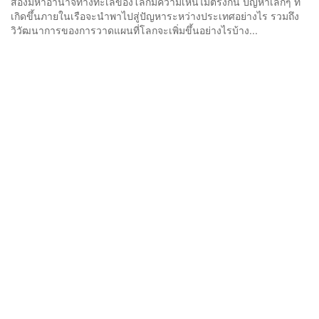
สองมหาอำนาจทางทะเลของโลกมีความเห็นไม่ตรงกัน ปัญหาเล็กๆ ที่
เกิดขึ้นภายในเรือจะนำพาไปสู่ปัญหาระหว่างประเทศอย่างไร รวมถึง
วิวัฒนาการของการวาดแผนที่โลกจะเพิ่มขึ้นอย่างไรบ้าง...