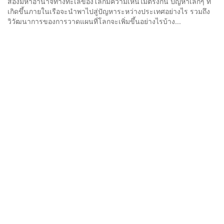
สองมหาอำนาจทางทะเลของโลกมีความเห็นไม่ตรงกัน ปัญหาเล็กๆ ที่
เกิดขึ้นภายในเรือจะนำพาไปสู่ปัญหาระหว่างประเทศอย่างไร รวมถึง
วิวัฒนาการของการวาดแผนที่โลกจะเพิ่มขึ้นอย่างไรบ้าง...