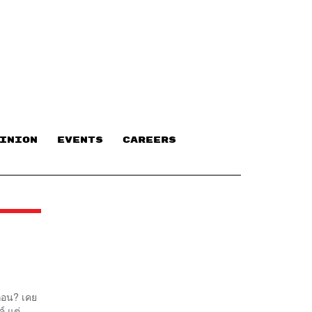
INION
EVENTS
CAREERS
ก่อน? เคย
์ แต่