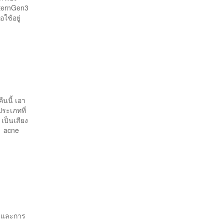
nternGen3
ช้อยู่
นนี้ เอา
ประเภทที่
เป็นเสียง
้ acne
วานและการ