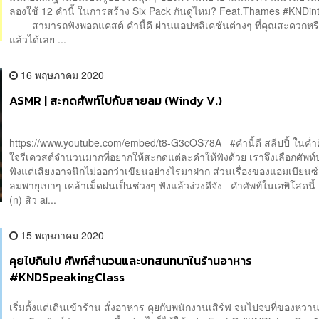
ลองใช้ 12 คำนี้ ในการสร้าง Six Pack กันดูไหม? Feat.Thames #KNDi
สามารถฟังพอดแคสต์ คำนี้ดี ผ่านแอปพลิเคชันต่างๆ ที่คุณสะดวกหรือใ
แล้วได้เลย ...
16 พฤษภาคม 2020
ASMR | สะกดศัพท์ไปกับสายลม (Windy V.)
https://www.youtube.com/embed/t8-G3cOS78A #คำนี้ดี สลีปปี้ ในค่ำคื
ใจรีเควสต์จำนวนมากที่อยากให้สะกดแต่ละคำให้ฟังด้วย เราจึงเลือกศัพท์
ฟังแต่เสียงอาจนึกไม่ออกว่าเขียนอย่างไรมาฝาก ส่วนเรื่องของแอมเบียนซ์ 
ลมพายุเบาๆ เคล้าเม็ดฝนเป็นช่วงๆ ฟังแล้วง่วงดีจัง คำศัพท์ในเอพิโสดนี
(n) สิว ai...
15 พฤษภาคม 2020
คุยไปกินไป ศัพท์สำนวนและบทสนทนาในร้านอาหาร
#KNDSpeakingClass
เริ่มตั้งแต่เดินเข้าร้าน สั่งอาหาร คุยกับพนักงานเสิร์ฟ จนไปจบที่ของห