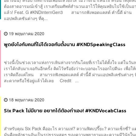
อย่างนั้น) หรือบางทีถ้าเจอเพื่อนเหวี่ยงใส่ ไม่ว่าจะน่าเห็นใจ หรือน่าหงุดห
ต้องสาดอารมณ์เข้าสู้ เราเตรียมศัพท์สำนวนเอาไว้ให้คุณหยิบไปใช้เป็นอา
แล้ว! Feat. G #KNDinternGen3 สามารถฟังพอดแคสต์ คำนี้ดี ผ่าน
แอปพลิเคชันต่างๆ ที่คุ...
19 พฤษภาคม 2020
พูดยังไงกับคนที่ไม่ได้เจอกันตั้งนาน #KNDSpeakingClass
ช่วงนี้เป็นช่วงเวลาแห่งการเหินห่างจากกันโดยที่เราไม่ได้ตั้งใจ แต่ในวันหนึ
เราได้กลับมาเจอกันอีกครั้ง คิดไว้หรือยังว่าจะบอกอะไรออกไปดีนะ เพื่อให้เ
เราคิดถึงแค่ไหน สามารถฟังพอดแคสต์ คำนี้ดี ผ่านแอปพลิเคชันต่างๆ ท
สะดวกหรือใช้อยู่แล้วได้เลย Credit ...
18 พฤษภาคม 2020
Six Pack ไม่มีขาย อยากได้ต้องทำเอง! #KNDVocabClass
สำหรับคุณ Six Pack คืออะไร ความเท่? ความฟิตเปรี๊ยะ? ความเซ็กซี่? แต่
มันคือหลักฐานอันเป็นรูปธรรมสุดๆ ของความพยายามและความมีวินัยในต