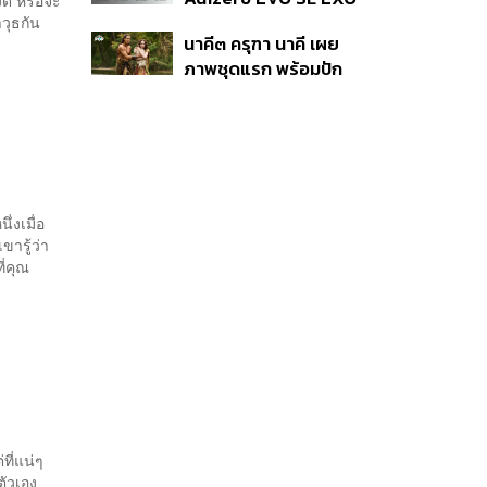
หาย
งิด หรือจะ
คอลเล็กชันพิเศษรับ
วุธกัน
นาคี๓ ครุฑา นาคี เผย
ฤดูกาล College
ภาพชุดแรก พร้อมปัก
Football
วันฉาย 22 ต.ค. นี้
่งเมื่อ
ขารู้ว่า
ี่คุณ
ที่แน่ๆ
ัวเอง