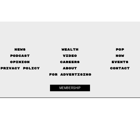
News
Wealth
Pop
Podcast
Video
Now
Opinion
Careers
Events
Privacy Policy
About
Contact
FOR ADVERTISING
MEMBERSHIP
© 2017-
2026
The Standard. All rights reserved.