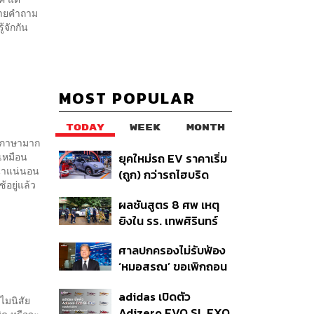
หลายคำถาม
รู้จักกัน
MOST POPULAR
TODAY
WEEK
MONTH
องภาษามาก
เหมือน
ยุคใหม่รถ EV ราคาเริ่ม
ฒนาแน่นอน
(ถูก) กว่ารถไฮบริด
อยู่แล้ว
หลังต้นทุนแบตเตอรี่ลด
ผลชันสูตร 8 ศพ เหตุ
ลง - จีนแห่บุกตลาดเกิด
ยิงใน รร. เทพศิรินทร์
ใหม่
นนทบุรี พบกระสุนเข้า
ศาลปกครองไม่รับฟ้อง
จุดสำคัญ ‘ศีรษะ-
‘หมอสรณ’ ขอเพิกถอน
หน้าอก’ ครูถูกยิง 4 นัด
มติสรรหา กสทช. ชี้ยัง
จากระยะไกล
adidas เปิดตัว
ไม่ใช่ผู้เดือดร้อนเสีย
ไมนิสัย
Adizero EVO SL EXO