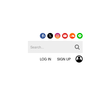
LOG IN
SIGN UP