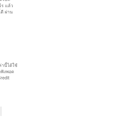
ไร แล้ว
ดี ผ่าน
นี้ได้ใช้
ถฟังพอด
 Credit