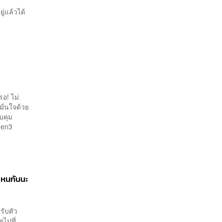
nGen3
ู่แล้วได้
อ! ไม่
มั่นใจด้วย
บคุม
ternGen3
ไหนกันนะ
รับตัว
ไปที่