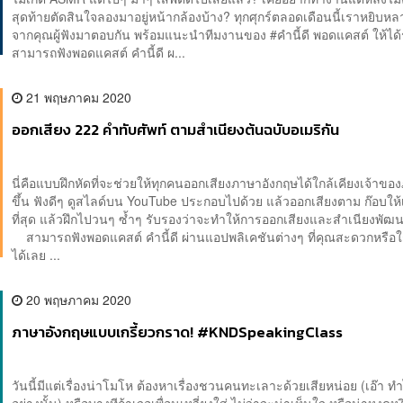
สุดท้ายตัดสินใจลองมาอยู่หน้ากล้องบ้าง? ทุกศุกร์ตลอดเดือนนี้เราหยิบ
จากคุณผู้ฟังมาตอบกัน พร้อมแนะนำทีมงานของ #คำนี้ดี พอดแคสต์ ให้ได้
สามารถฟังพอดแคสต์ คำนี้ดี ผ...
21 พฤษภาคม 2020
ออกเสียง 222 คำทับศัพท์ ตามสำเนียงต้นฉบับอเมริกัน
นี่คือแบบฝึกหัดที่จะช่วยให้ทุกคนออกเสียงภาษาอังกฤษได้ใกล้เคียงเจ้าข
ขึ้น ฟังดีๆ ดูสไลด์บน YouTube ประกอบไปด้วย แล้วออกเสียงตาม ก๊อบให้
ที่สุด แล้วฝึกไปวนๆ ซ้ำๆ รับรองว่าจะทำให้การออกเสียงและสำเนียงพั
สามารถฟังพอดแคสต์ คำนี้ดี ผ่านแอปพลิเคชันต่างๆ ที่คุณสะดวกหรือใช้
ได้เลย ...
20 พฤษภาคม 2020
ภาษาอังกฤษแบบเกรี้ยวกราด! #KNDSpeakingClass
วันนี้มีแต่เรื่องน่าโมโห ต้องหาเรื่องชวนคนทะเลาะด้วยเสียหน่อย (เอ๊า ทำ