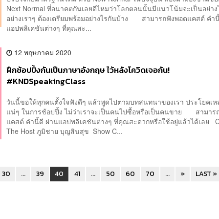
Next Normal ที่อนาคตกันเลยดีไหมว่าโลกตอนนั้นมีแนวโน้มจะเป็นอย่าง
อย่างเราๆ ต้องเตรียมพร้อมอย่างไรกันบ้าง สามารถฟังพอดแคสต์ คำนี้
แอปพลิเคชันต่างๆ ที่คุณสะ...
12 พฤษภาคม 2020
ฝึกช้อปปิ้งกันเป็นภาษาอังกฤษ ไว้หลังโควิดเจอกัน!
#KNDSpeakingClass
วันนี้ขอให้ทุกคนตั้งใจฟังดีๆ แล้วพูดไปตามบทสนทนาของเรา ประโยคเหล่า
แน่ๆ ในการช้อปปิ้ง ไม่ว่าเราจะเป็นคนไปซื้อหรือเป็นคนขาย สามาร
แคสต์ คำนี้ดี ผ่านแอปพลิเคชันต่างๆ ที่คุณสะดวกหรือใช้อยู่แล้วได้เลย
The Host ภูมิชาย บุญสินสุข Show C...
30
...
39
40
41
...
50
60
70
...
»
LAST »