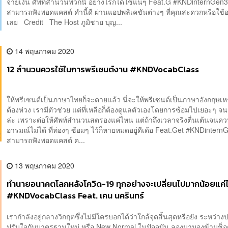
จ่ายเงิน ศัพท์สำนวนพวกนี้ อย่างไรก็ได้ใช้แน่ๆ Feat.G #KNDinter
สามารถฟังพอดแคสต์ คำนี้ดี ผ่านแอปพลิเคชันต่างๆ ที่คุณสะดวกหรือใช้อย
เลย Credit The Host ภูมิชาย บุญ...
14 พฤษภาคม 2020
12 สำนวนควรใช้ในการพรีเซนต์งาน #KNDVocabClass
ให้พรีเซนต์เป็นภาษาไทยก็จะตายแล้ว นี่จะให้พรีเซนต์เป็นภาษาอังกฤษเหร
ต้องห่วง เรามีตัวช่วย แต่ที่เหลือก็ต้องดูแลตัวเองโดยการซ้อมไปเยอะๆ จน
ล่ะ เพราะต่อให้ศัพท์สำนวนสตรองแค่ไหน แต่ถ้าถึงเวลาจริงตื่นเต้นจนคว
อารมณ์ไม่ได้ ที่ท่องๆ ซ้อมๆ ไว้ก็หายหมดอยู่ดีเด้อ Feat.Get #KNDin
สามารถฟังพอดแคสต์ ค...
13 พฤษภาคม 2020
ทำนายอนาคตโลกหลังโควิด-19 ทุกอย่างจะเปลี่ยนไปมากน้อยแค่
#KNDVocabClass Feat. เคน นครินทร์
เรากำลังอยู่กลางวิกฤตซึ่งไม่มีใครบอกได้ว่าใกล้จุดสิ้นสุดหรือยัง ระหว่างป
ปรับใจกับมาตรฐานใหม่ หรือ New Normal ในปัจจุบัน ลองมามองข้ามช็อต