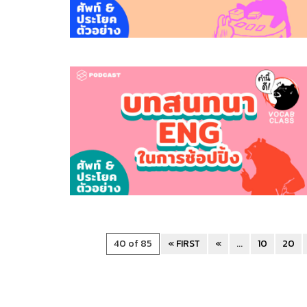
40 of 85
« FIRST
«
...
10
20