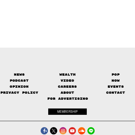
News
Wealth
Pop
Podcast
Video
Now
Opinion
Careers
Events
Privacy Policy
About
Contact
FOR ADVERTISING
MEMBERSHIP