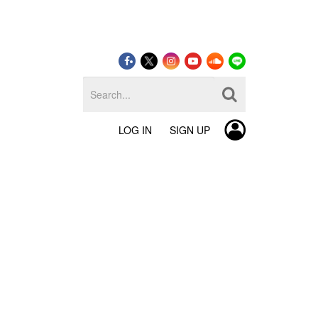
LOG IN
SIGN UP