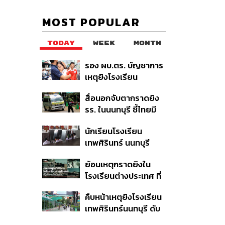
MOST POPULAR
TODAY
WEEK
MONTH
รอง ผบ.ตร. บัญชาการ
เหตุยิงโรงเรียน
เทพศิรินทร์ นนทบุรี สั่ง
สื่อนอกจับตากราดยิง
ค้นหา 2 รอบยืนยันไร้คน
รร. ในนนทบุรี ชี้ไทยมี
ติดค้าง พบศพปู่-ย่าที่
อัตราครอบครองปืนสูง
บ้านพักผู้ก่อเหตุ
นักเรียนโรงเรียน
ในระดับต้นของภูมิภาค
เทพศิรินทร์ นนทบุรี
อพยพเข้ายังพื้นที่
ย้อนเหตุกราดยิงใน
ปลอดภัยชั่วคราว หลัง
โรงเรียนต่างประเทศ ที่
เหตุใช้อาวุธปืนภายใน
ผู้ก่อเหตุเป็นนักเรียน
โรงเรียนคลี่คลาย
คืบหน้าเหตุยิงโรงเรียน
เทพศิรินทร์นนทบุรี ดับ
6 ศพ โฆษก ตร. เร่ง