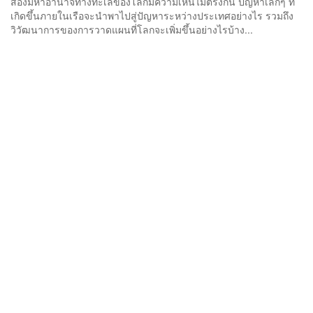
สองมหาอำนาจทางทะเลของโลกมีความเห็นไม่ตรงกัน ปัญหาเล็กๆ ที่
เกิดขึ้นภายในเรือจะนำพาไปสู่ปัญหาระหว่างประเทศอย่างไร รวมถึง
วิวัฒนาการของการวาดแผนที่โลกจะเพิ่มขึ้นอย่างไรบ้าง...