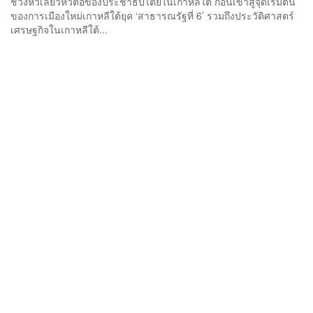
ช่วงหัวเลี้ยวหัวต่อของประชาธิปไตยในเกาหลีใต้ ก่อนเข้าสู่จุดเริ่มต้น
ของการเมืองใหม่เกาหลีใต้ยุค ‘สาธารณรัฐที่ 6’ รวมถึงประวัติศาสตร์
เศรษฐกิจในเกาหลีใต้...