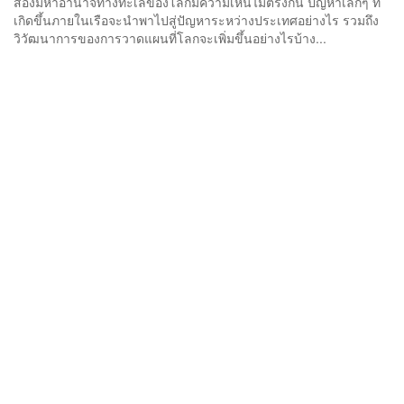
สองมหาอำนาจทางทะเลของโลกมีความเห็นไม่ตรงกัน ปัญหาเล็กๆ ที่
เกิดขึ้นภายในเรือจะนำพาไปสู่ปัญหาระหว่างประเทศอย่างไร รวมถึง
วิวัฒนาการของการวาดแผนที่โลกจะเพิ่มขึ้นอย่างไรบ้าง...