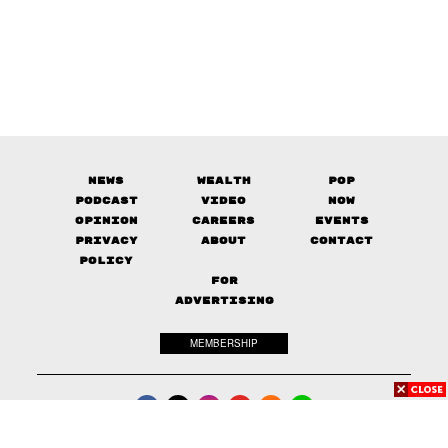
News
Wealth
Pop
Podcast
Video
Now
Opinion
Careers
Events
Privacy
About
Contact
Policy
FOR
ADVERTISING
MEMBERSHIP
© 2017-
2026
The Standard. All rights reserved.