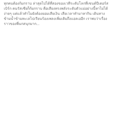
ทุกคนต้องก้มกราบ ล่าสุดไปได้ที่สองของเวทีระดับโลกที่เซนต์ปีเตอร์ส
เบิร์ก คนรัสเซียก็ก้มกราบ คือเสียงทรงพลังระดับตัวแม่อย่างนี้หาไม่ได้
ง่ายๆ แต่แล้วทำไมยังต้องยอมเสียเงิน เสียเวลาทำมาหากิน เดินทาง
ข้ามน้ำข้ามทะเลไปเรียนร้องเพลงเพิ่มเติมถึงแอลเออีก เราพบว่าเรื่อง
ราวของพี่นกสนุกมาก...