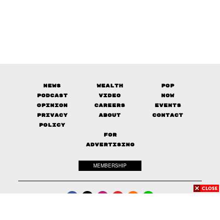
News
Wealth
Pop
Podcast
Video
Now
Opinion
Careers
Events
Privacy
About
Contact
Policy
FOR
ADVERTISING
MEMBERSHIP
© 2017-
2026
The Standard. All rights reserved.