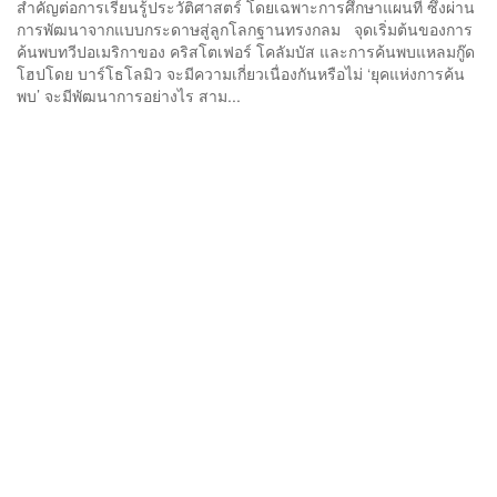
สำคัญต่อการเรียนรู้ประวัติศาสตร์ โดยเฉพาะการศึกษาแผนที่ ซึ่งผ่าน
การพัฒนาจากแบบกระดาษสู่ลูกโลกฐานทรงกลม จุดเริ่มต้นของการ
ค้นพบทวีปอเมริกาของ คริสโตเฟอร์ โคลัมบัส และการค้นพบแหลมกู๊ด
โฮปโดย บาร์โธโลมิว จะมีความเกี่ยวเนื่องกันหรือไม่ ‘ยุคแห่งการค้น
พบ’ จะมีพัฒนาการอย่างไร สาม...