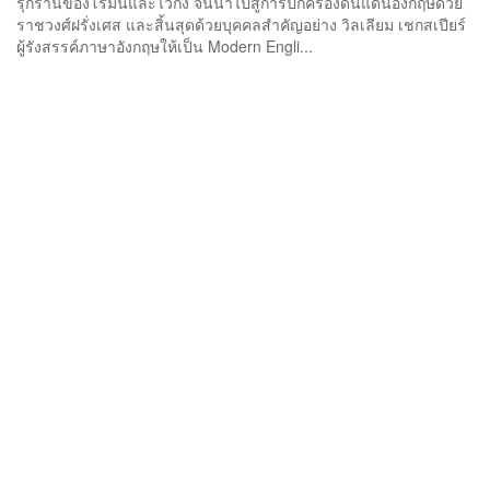
รุกรานของโรมันและไวกิ้ง จนนำไปสู่การปกครองดินแดนอังกฤษด้วย
ราชวงศ์ฝรั่งเศส และสิ้นสุดด้วยบุคคลสำคัญอย่าง วิลเลียม เชกสเปียร์
ผู้รังสรรค์ภาษาอังกฤษให้เป็น Modern Engli...