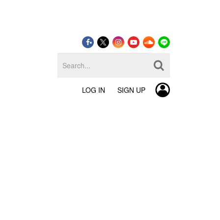
LOG IN
SIGN UP