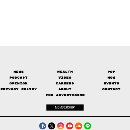
News
Wealth
Pop
Podcast
Video
Now
Opinion
Careers
Events
Privacy Policy
About
Contact
FOR ADVERTISING
MEMBERSHIP