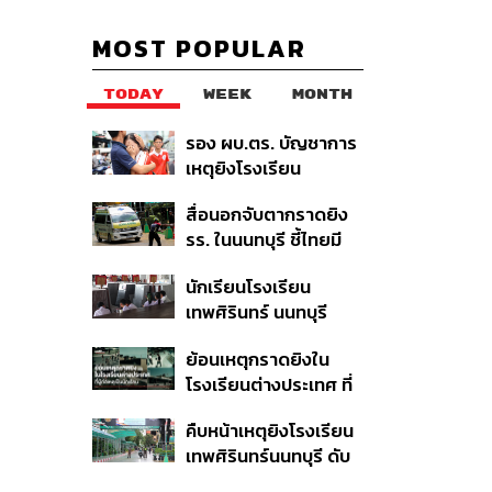
MOST POPULAR
TODAY
WEEK
MONTH
รอง ผบ.ตร. บัญชาการ
เหตุยิงโรงเรียน
เทพศิรินทร์ นนทบุรี สั่ง
สื่อนอกจับตากราดยิง
ค้นหา 2 รอบยืนยันไร้คน
รร. ในนนทบุรี ชี้ไทยมี
ติดค้าง พบศพปู่-ย่าที่
อัตราครอบครองปืนสูง
บ้านพักผู้ก่อเหตุ
นักเรียนโรงเรียน
ในระดับต้นของภูมิภาค
เทพศิรินทร์ นนทบุรี
อพยพเข้ายังพื้นที่
ย้อนเหตุกราดยิงใน
ปลอดภัยชั่วคราว หลัง
โรงเรียนต่างประเทศ ที่
เหตุใช้อาวุธปืนภายใน
ผู้ก่อเหตุเป็นนักเรียน
โรงเรียนคลี่คลาย
คืบหน้าเหตุยิงโรงเรียน
เทพศิรินทร์นนทบุรี ดับ
6 ศพ โฆษก ตร. เร่ง