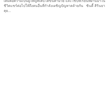
เติมคือความเป็นผู้ใหญ่ที่เติบโตขึ้นตามวัย และใช้บทเรียนที่ผ่านมาใน
ชีวิตแชร์ต่อไปให้ถึงคนอื่นที่กำลังเผชิญปัญหาคล้ายกัน ซินดี้ สิรินยา
คุย...