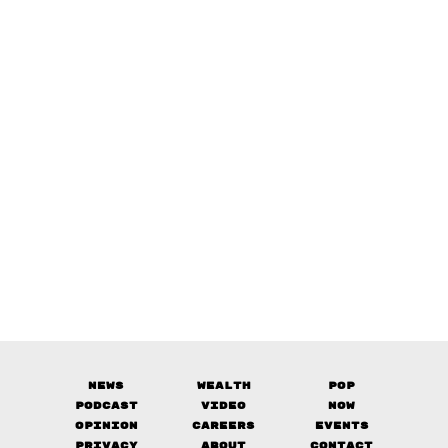
News
Wealth
Pop
Podcast
Video
Now
Opinion
Careers
Events
Privacy
About
Contact