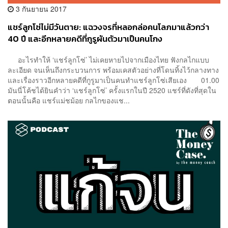
3 กันยายน 2017
แชร์ลูกโซ่ไม่มีวันตาย: แฉวงจรที่หลอกล่อคนโลภมาแล้วกว่า
40 ปี และอีกหลายคดีที่กูรูผันตัวมาเป็นคนโกง
อะไรทำให้ ‘แชร์ลูกโซ่’ ไม่เคยหายไปจากเมืองไทย ฟังกลไกแบบ
ละเอียด จนเห็นถึงกระบวนการ พร้อมเคสตัวอย่างที่โดนทิ้งไว้กลางทาง
และเรื่องราวอีกหลายคดีที่กูรูมาเป็นคนทำแชร์ลูกโซ่เสียเอง 01.00
มันนี่โค้ชได้ยินคำว่า ‘แชร์ลูกโซ่’ ครั้งแรกในปี 2520 แชร์ที่ดังที่สุดใน
ตอนนั้นคือ แชร์แม่ชม้อย กลไกของแช...