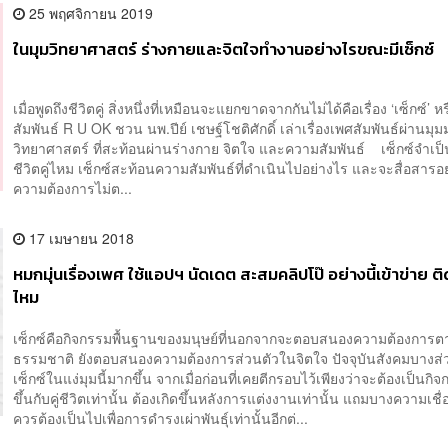
25 พฤศจิกายน 2019
ในมุมวิทยาศาสตร์ ร่างกายและจิตใจทำงานอย่างไรขณะมีเซ็กซ์
เมื่อพูดถึงชีวิตคู่ สิ่งหนึ่งที่เหมือนจะแยกขาดจากกันไม่ได้คือเรื่อง ‘เซ็กซ์’ ห
สัมพันธ์ R U OK ชวน นพ.ปีย์​ เชษฐ์โชติศักดิ์ เล่าเรื่องเพศสัมพันธ์ผ่านม
วิทยาศาสตร์ ที่สะท้อนผ่านร่างกาย จิตใจ และความสัมพันธ์ เซ็กซ์จำเป
ชีวิตคู่ไหม เซ็กซ์สะท้อนความสัมพันธ์ที่ดำเนินไปอย่างไร และจะสื่อสารอย
ความต้องการไม่ต...
17 เมษายน 2018
หมกมุ่นเรื่องเพศ ใช้แอปฯ นัดเดต สะสมคลิปโป๊ อย่างนี้เข้าข่าย ติ
ไหม
เซ็กซ์คือกิจกรรมพื้นฐานของมนุษย์ที่นอกจากจะตอบสนองความต้องการต
ธรรมชาติ ยังตอบสนองความต้องการส่วนตัวในจิตใจ ปัจจุบันสังคมบางส
เซ็กซ์ในแง่มุมนี้มากขึ้น จากเมื่อก่อนที่เคยตีกรอบไว้เพียงว่าจะต้องเป็นกิจก
ขึ้นกับคู่ชีวิตเท่านั้น ต้องเกิดขึ้นหลังการแต่งงานเท่านั้น แถมบางความเชื่
ควรต้องเป็นไปเพื่อการดำรงเผ่าพันธุ์เท่านั้นอีกต่...