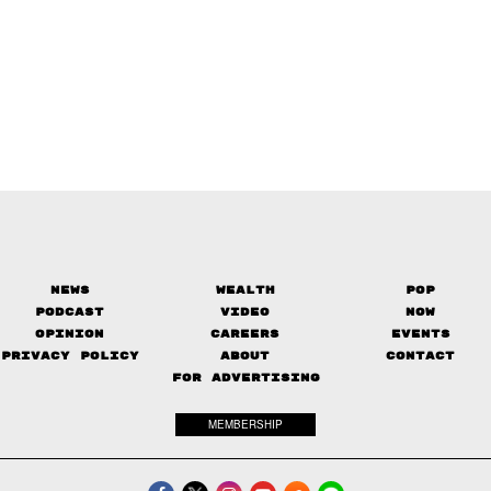
News
Wealth
Pop
Podcast
Video
Now
Opinion
Careers
Events
Privacy Policy
About
Contact
FOR ADVERTISING
MEMBERSHIP