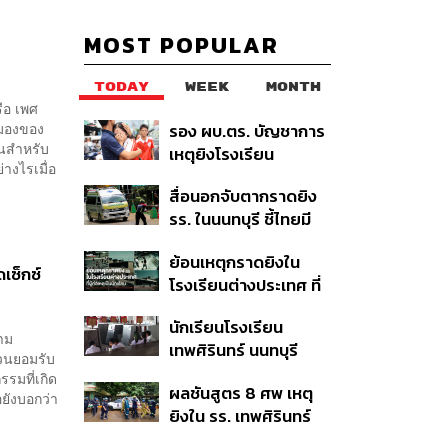
MOST POPULAR
TODAY
WEEK
MONTH
รือ เพศ
ุมมองของ
รอง ผบ.ตร. บัญชาการ
็นสำหรับ
เหตุยิงโรงเรียน
่างไรเมื่อ
เทพศิรินทร์ นนทบุรี สั่ง
สื่อนอกจับตากราดยิง
ค้นหา 2 รอบยืนยันไร้คน
รร. ในนนทบุรี ชี้ไทยมี
ติดค้าง พบศพปู่-ย่าที่
อัตราครอบครองปืนสูง
บ้านพักผู้ก่อเหตุ
ย้อนเหตุกราดยิงใน
ในระดับต้นของภูมิภาค
ดเซ็กซ์
โรงเรียนต่างประเทศ ที่
ผู้ก่อเหตุเป็นนักเรียน
นักเรียนโรงเรียน
าม
เทพศิรินทร์ นนทบุรี
่วนยอมรับ
อพยพเข้ายังพื้นที่
รรมที่เกิด
ผลชันสูตร 8 ศพ เหตุ
ปลอดภัยชั่วคราว หลัง
อยังบอกว่า
ยิงใน รร. เทพศิรินทร์
เหตุใช้อาวุธปืนภายใน
นนทบุรี พบกระสุนเข้า
โรงเรียนคลี่คลาย