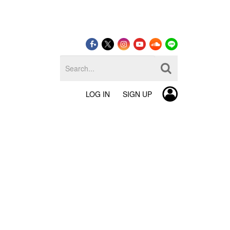
LOG IN
SIGN UP