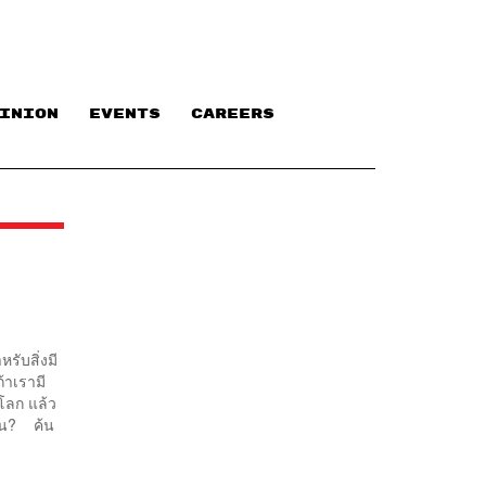
INION
EVENTS
CAREERS
รับสิ่งมี
้าเรามี
โลก แล้ว
ไหน? ค้น