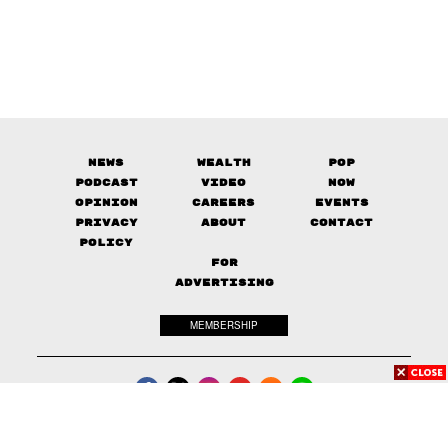
News
Wealth
Pop
Podcast
Video
Now
Opinion
Careers
Events
Privacy
About
Contact
Policy
FOR
ADVERTISING
MEMBERSHIP
© 2017-
2026
The Standard. All rights reserved.