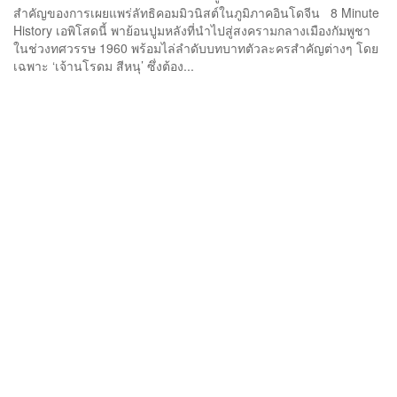
สำคัญของการเผยแพร่ลัทธิคอมมิวนิสต์ในภูมิภาคอินโดจีน 8 Minute
History เอพิโสดนี้ พาย้อนปูมหลังที่นำไปสู่สงครามกลางเมืองกัมพูชา
ในช่วงทศวรรษ 1960 พร้อมไล่ลำดับบทบาทตัวละครสำคัญต่างๆ โดย
เฉพาะ ‘เจ้านโรดม สีหนุ’ ซึ่งต้อง...