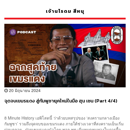
เจ้านโรดม สีหนุ
20 มิถุนายน 2024
จุดจบเขมรแดง สู่กัมพูชายุคใหม่ในมือ ฮุน เซน (Part 4/4)
8 Minute History เอพิโสดนี้ ว่าด้วยบทสรุปของ ‘สงครามกลางเมือง
กัมพูชา’ รวมถึงจุดจบของเขมรแดง ภายใต้ช่วงเวลาที่สงครามเย็นเริ่ม
ผ่อนคลาย ฝ่ายเขมรแดงนำโดย พอล พต เริ่มหมดหนทางในการยื้อ