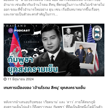
อำนาจ เช่นเดียวกับเจ้านโรดม สีหนุ ที่ตกอยู่ในภาวะกลืนไม่เข้าคายไม่
ออก ขณะที่ขั้วอำนาจใหม่อย่าง ฮุน เซน เริ่มมีบทบาทมากขึ้นเรื่อยๆ
และกลายเป็นตัวละครสำคัญในการ...
11 มิถุนายน 2024
เกมการเมืองของ ‘เจ้านโรดม สีหนุ’ ยุคสงครามเย็น
หลังจากนำเสนอบริบทของ ‘เวียดนาม’ และ ‘ลาว’ ภายใต้สมรภูมิ
สงครามเย็นไปแล้ว ก็ถึงคราวของ ‘กัมพูชา’ ที่ถือเป็นอีกหนึ่งโดมิโนตัว