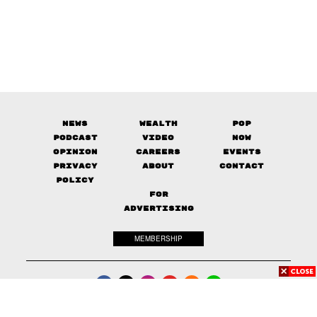
News
Wealth
Pop
Podcast
Video
Now
Opinion
Careers
Events
Privacy
About
Contact
Policy
FOR
ADVERTISING
MEMBERSHIP
© 2017-
2026
The Standard. All rights reserved.