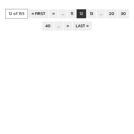
12 of 155
« FIRST
«
...
11
12
13
...
20
30
40
...
»
LAST »