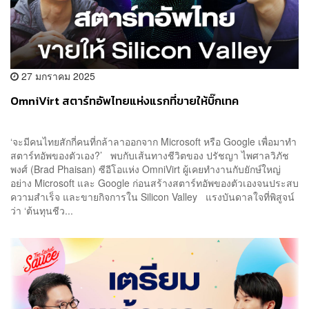
27 มกราคม 2025
OmniVirt สตาร์ทอัพไทยแห่งแรกที่ขายให้บิ๊กเทค
‘จะมีคนไทยสักกี่คนที่กล้าลาออกจาก Microsoft หรือ Google เพื่อมาทำ
สตาร์ทอัพของตัวเอง?’ พบกับเส้นทางชีวิตของ ปรัชญา ไพศาลวิภัช
พงศ์ (Brad Phaisan) ซีอีโอแห่ง OmniVirt ผู้เคยทำงานกับยักษ์ใหญ่
อย่าง Microsoft และ Google ก่อนสร้างสตาร์ทอัพของตัวเองจนประสบ
ความสำเร็จ และขายกิจการใน Silicon Valley แรงบันดาลใจที่พิสูจน์
ว่า ‘ต้นทุนชีว...