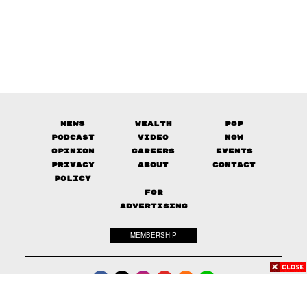
News
Wealth
Pop
Podcast
Video
Now
Opinion
Careers
Events
Privacy
About
Contact
Policy
FOR
ADVERTISING
MEMBERSHIP
© 2017-
2026
The Standard. All rights reserved.