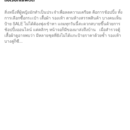
สิ่งหนึ่งที่ผู้หญิงมักทำเป็นประจำเพื่อลดความเครียด คือการช้อปปิ้ง ทั้ง
การเลือกซื้อกระเป๋า เสื้อผ้า รองเท้า ตามห้างสรรพสินค้า บางคนเห็น
ป้าย SALE ไม่ได้ต้องพุ่งเข้าหา แถมทุกวันนี้สะดวกสบายขึ้นด้วยการ
ช้อปปิ้งออนไลน์ แค่คลิกๆ หน้าจอก็มีของมาส่งถึงบ้าน เมื่อสำรวจตู้
เสื้อผ้าดูอาจพบว่า มีหลายชุดที่ยังไม่ได้แกะป้ายราคาด้วยซ้ำ รองเท้า
บางคู่ก็ซื...