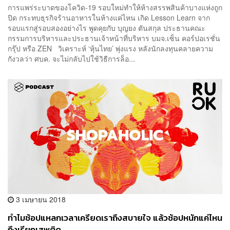
การแพร่ระบาดของโควิด-19 รอบใหม่ทำให้ห้างสรรพสินค้าบางแห่งถูก
ปิด กระทบธุรกิจร้านอาหารในห้างแค่ไหน เกิด Lesson Learn จาก
รอบแรกสู่รอบสองอย่างไร พูดคุยกับ บุญยง ตันสกุล ประธานคณะ
กรรมการบริหารและประธานเจ้าหน้าที่บริหาร บมจ.เซ็น คอร์ปอเรชั่น
กรุ๊ป หรือ ZEN วิเคราะห์ ‘หุ้นไทย’ พุ่งแรง หลังนักลงทุนคลายความ
กังวลว่า ศบค. จะไม่กลับไปใช้วิธีการล็อ...
3 เมษายน 2018
ทำไมช้อปแหลกเวลาเครียดเราถึงสบายใจ แล้วช้อปหนักแค่ไหน
ถึงเรียกเสพติด