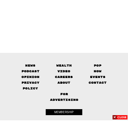
News
Wealth
Pop
Podcast
Video
Now
Opinion
Careers
Events
Privacy
About
Contact
Policy
FOR
ADVERTISING
MEMBERSHIP