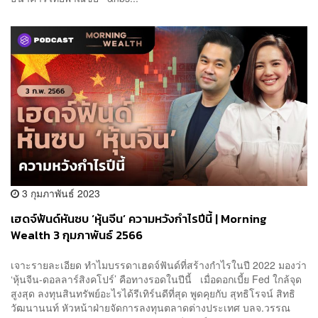
3 กุมภาพันธ์ 2023
เฮดจ์ฟันด์หันซบ ‘หุ้นจีน’ ความหวังกำไรปีนี้ | Morning
Wealth 3 กุมภาพันธ์ 2566
เจาะรายละเอียด ทำไมบรรดาเฮดจ์ฟันด์ที่สร้างกำไรในปี 2022 มองว่า
‘หุ้นจีน-ดอลลาร์สิงคโปร์’ คือทางรอดในปีนี้ เมื่อดอกเบี้ย Fed ใกล้จุด
สูงสุด ลงทุนสินทรัพย์อะไรได้รีเทิร์นดีที่สุด พูดคุยกับ สุทธิโรจน์ สิทธิ
วัฒนานนท์ หัวหน้าฝ่ายจัดการลงทุนตลาดต่างประเทศ บลจ.วรรณ