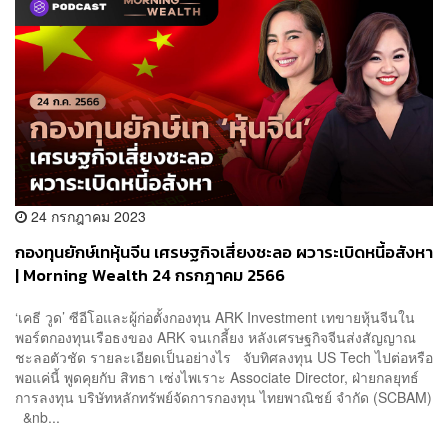
24 กรกฎาคม 2023
กองทุนยักษ์เทหุ้นจีน เศรษฐกิจเสี่ยงชะลอ ผวาระเบิดหนี้อสังหา
| Morning Wealth 24 กรกฎาคม 2566
‘เคธี วูด’ ซีอีโอและผู้ก่อตั้งกองทุน ARK Investment เทขายหุ้นจีนใน
พอร์ตกองทุนเรือธงของ ARK จนเกลี้ยง หลังเศรษฐกิจจีนส่งสัญญาณ
ชะลอตัวชัด รายละเอียดเป็นอย่างไร จับทิศลงทุน US Tech ไปต่อหรือ
พอแค่นี้ พูดคุยกับ สิทธา เซ่งไพเราะ Associate Director, ฝ่ายกลยุทธ์
การลงทุน บริษัทหลักทรัพย์จัดการกองทุน ไทยพาณิชย์ จำกัด (SCBAM)
&nb...