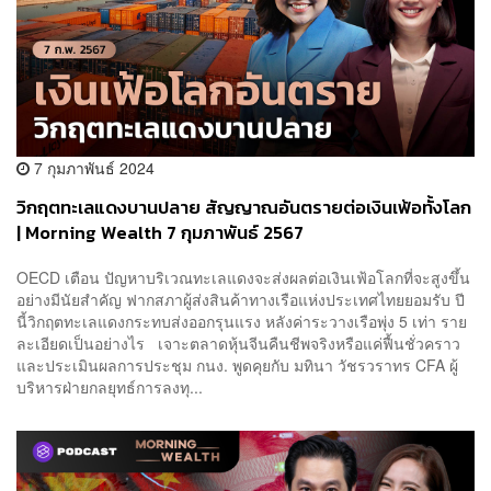
7 กุมภาพันธ์ 2024
วิกฤตทะเลแดงบานปลาย สัญญาณอันตรายต่อเงินเฟ้อทั้งโลก
| Morning Wealth 7 กุมภาพันธ์ 2567
OECD เตือน ปัญหาบริเวณทะเลแดงจะส่งผลต่อเงินเฟ้อโลกที่จะสูงขึ้น
อย่างมีนัยสำคัญ ฟากสภาผู้ส่งสินค้าทางเรือแห่งประเทศไทยยอมรับ ปี
นี้วิกฤตทะเลแดงกระทบส่งออกรุนแรง หลังค่าระวางเรือพุ่ง 5 เท่า ราย
ละเอียดเป็นอย่างไร เจาะตลาดหุ้นจีนคืนชีพจริงหรือแค่ฟื้นชั่วคราว
และประเมินผลการประชุม กนง. พูดคุยกับ มทินา วัชรวราทร CFA ผู้
บริหารฝ่ายกลยุทธ์การลงทุ...