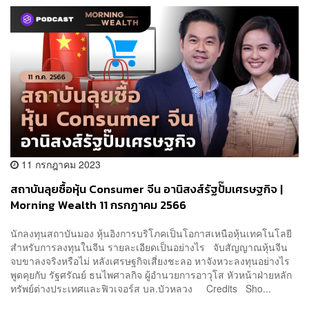
11 กรกฎาคม 2023
สถาบันลุยซื้อหุ้น Consumer จีน อานิสงส์รัฐปั๊มเศรษฐกิจ |
Morning Wealth 11 กรกฎาคม 2566
นักลงทุนสถาบันมอง หุ้นอิงการบริโภคเป็นโอกาสเหนือหุ้นเทคโนโลยี
สำหรับการลงทุนในจีน รายละเอียดเป็นอย่างไร จับสัญญาณหุ้นจีน
จบขาลงจริงหรือไม่ หลังเศรษฐกิจเสี่ยงชะลอ หาจังหวะลงทุนอย่างไร
พูดคุยกับ รัฐศรัณย์ ธนไพศาลกิจ ผู้อำนวยการอาวุโส หัวหน้าฝ่ายหลัก
ทรัพย์ต่างประเทศและฟิวเจอร์ส บล.บัวหลวง Credits Sho...