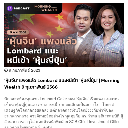
9 กุมภาพันธ์ 2023
‘หุ้นจีน’ แพงแล้ว Lombard แนะหนีเข้า ‘หุ้นญี่ปุ่น’ | Morning
Wealth 9 กุมภาพันธ์ 2566
นักกลยุทธ์ลงทุนจาก Lombard Odier มอง ‘หุ้นจีน’ เริ่มแพง แนะเบน
เข็มหาหุ้นญี่ปุ่นและตราสารหนี้ รายละเอียดเป็นอย่างไร โอกาส
เศรษฐกิจโลกถดถอยลดลง แต่ตลาดการเงินโลกยังงงกับท่าทีของ
ธนาคารกลาง ควรจัดพอร์ตอย่างไร พูดคุยกับ ดร.กำพล อดิเรกสมบัติ ผู้
อำนวยการอาวุโส และหัวหน้าทีมฝ่าย SCB Chief Investment Office
ธนาคารไทยพาณิชย์ &nbs...