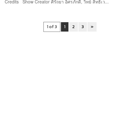
Credits Show Creator ศิรัถยา อิศรภักดี, วิทย์ สิทธิเว...
1 of 3
1
2
3
»