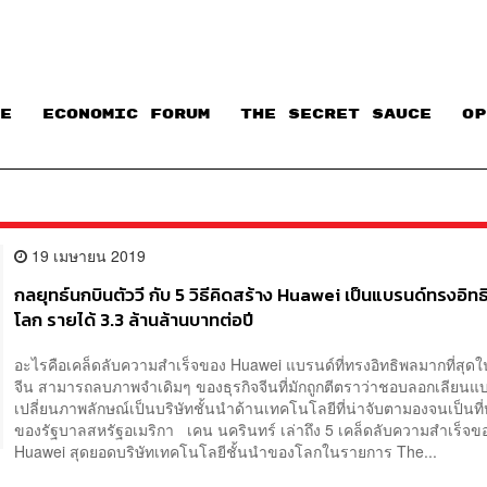
E
ECONOMIC FORUM
THE SECRET SAUCE​
OP
19 เมษายน 2019
กลยุทธ์นกบินตัววี กับ 5 วิธีคิดสร้าง Huawei เป็นแบรนด์ทรงอิ
โลก รายได้ 3.3 ล้านล้านบาทต่อปี
อะไรคือเคล็ดลับความสำเร็จของ Huawei แบรนด์ที่ทรงอิทธิพลมากที่สุ
จีน สามารถลบภาพจำเดิมๆ ของธุรกิจจีนที่มักถูกตีตราว่าชอบลอกเลียน
เปลี่ยนภาพลักษณ์เป็นบริษัทชั้นนำด้านเทคโนโลยีที่น่าจับตามองจนเป็นที
ของรัฐบาลสหรัฐอเมริกา เคน นครินทร์ เล่าถึง 5 เคล็ดลับความสำเร็จข
Huawei สุดยอดบริษัทเทคโนโลยีชั้นนำของโลกในรายการ The...