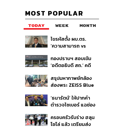
MOST POPULAR
TODAY
WEEK
MONTH
ไขรหัสตั้ง ผบ.ตร.
‘ความสามารถ vs
อาวุโส’ และอนาคตการ
กองปราบฯ สอบเข้ม
ปฏิรูปสีกากี กับ
‘อดีตอธิบดี สถ.’ คดี
พล.ต.อ. เอก อังสนา
ทุจริตสอบท้องถิ่น แจ้ง
นนท์
สรุปมหากาพย์กล้อง
6 ข้อหาหนัก จ่อชง
ส่องพระ ZEISS Blue
ป.ป.ช. 12 ส.ค. นี้
Marine จากสัญญา
‘ธนารัตน์’ ให้ปากคำ
ผลิต 8.3 ล้าน สู่ข้อ
ตำรวจไซเบอร์ แฉช่อง
พิพาท ‘มาเวลล์ฯ’ ฟ้อง
โหว่ 20 หน่วยงานรัฐ
‘โทน บางแค’ ผิดนัดจ่าย
ครอบครัวรับร่าง ฮลุน
ยันไร้นัยทางการเมือง
หนี้-แอบระบุแบรนด์
โซโล่ แล้ว เตรียมส่ง
ชันสูตรหาสาเหตุการ