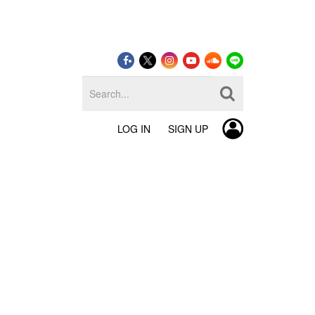
LOG IN
SIGN UP