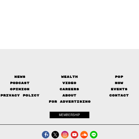
News
Wealth
Pop
Podcast
Video
Now
Opinion
Careers
Events
Privacy Policy
About
Contact
FOR ADVERTISING
MEMBERSHIP