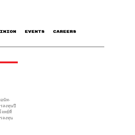
INION
EVENTS
CAREERS
มอนัท-
ารลงทุนปี
จทย์ที่
ารลงทุน