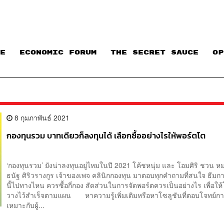
E
ECONOMIC FORUM
THE SECRET SAUCE​
OP
8 กุมภาพันธ์ 2021
กองทุนรวม บาทเดียวก็ลงทุนได้ เลือกซื้ออย่างไรให้พอร์ตโต
‘กองทุนรวม’ ยังน่าลงทุนอยู่ไหมในปี 2021 โค้ชหนุ่ม และ โอมศิริ ชวน ห
ธนัฐ ศิริวรางกูร เจ้าของเพจ คลินิกกองทุน มาตอบทุกคำถามที่สนใจ ธีมก
นี้ไปทางไหน ควรซื้อกี่กอง สัดส่วนในการจัดพอร์ตควรเป็นอย่างไร เพื่อให้โ
วางไว้สำเร็จตามแผน หาความรู้เพิ่มเติมหรือหาโซลูชันที่ตอบโจทย์ก
เหมาะกับผู้...