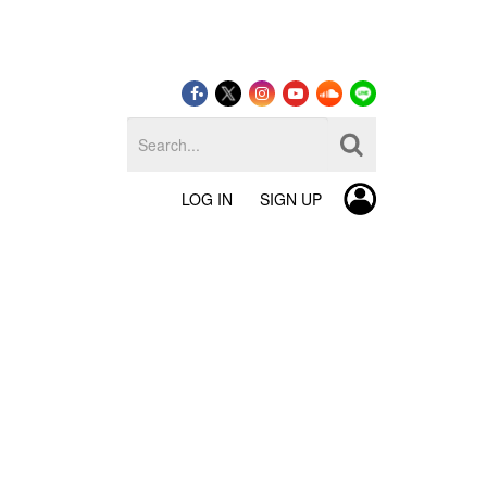
LOG IN
SIGN UP