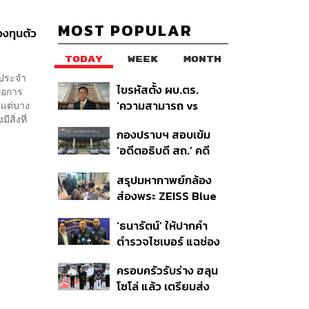
MOST POPULAR
องทุนตัว
TODAY
WEEK
MONTH
นประจำ
ไขรหัสตั้ง ผบ.ตร.
ื่อการ
‘ความสามารถ vs
 แต่บาง
สิ่งที่
อาวุโส’ และอนาคตการ
กองปราบฯ สอบเข้ม
ปฏิรูปสีกากี กับ
‘อดีตอธิบดี สถ.’ คดี
พล.ต.อ. เอก อังสนา
ทุจริตสอบท้องถิ่น แจ้ง
นนท์
สรุปมหากาพย์กล้อง
6 ข้อหาหนัก จ่อชง
ส่องพระ ZEISS Blue
ป.ป.ช. 12 ส.ค. นี้
Marine จากสัญญา
‘ธนารัตน์’ ให้ปากคำ
ผลิต 8.3 ล้าน สู่ข้อ
ตำรวจไซเบอร์ แฉช่อง
พิพาท ‘มาเวลล์ฯ’ ฟ้อง
โหว่ 20 หน่วยงานรัฐ
‘โทน บางแค’ ผิดนัดจ่าย
ครอบครัวรับร่าง ฮลุน
ยันไร้นัยทางการเมือง
หนี้-แอบระบุแบรนด์
โซโล่ แล้ว เตรียมส่ง
ชันสูตรหาสาเหตุการ