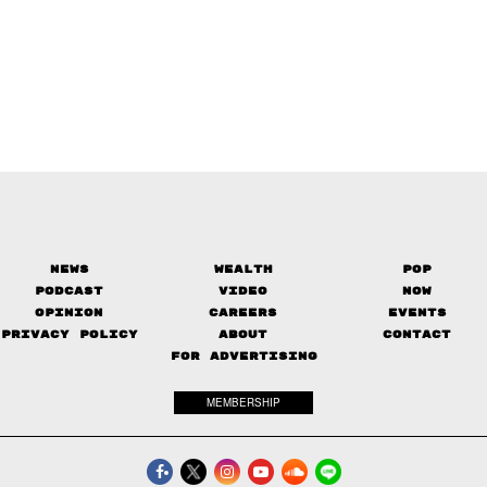
News
Wealth
Pop
Podcast
Video
Now
Opinion
Careers
Events
Privacy Policy
About
Contact
FOR ADVERTISING
MEMBERSHIP