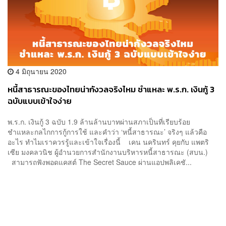
4 มิถุนายน 2020
หนี้สาธารณะของไทยน่ากังวลจริงไหม ชำแหละ พ.ร.ก. เงินกู้ 3
ฉบับแบบเข้าใจง่าย
พ.ร.ก. เงินกู้ 3 ฉบับ 1.9 ล้านล้านบาทผ่านสภาเป็นที่เรียบร้อย
ชำแหละกลไกการกู้การใช้ และคำว่า ‘หนี้สาธารณะ’ จริงๆ แล้วคือ
อะไร ทำไมเราควรรู้และเข้าใจเรื่องนี้ เคน นครินทร์ คุยกับ แพตริ
เซีย มงคลวนิช ผู้อำนวยการสำนักงานบริหารหนี้สาธารณะ (สบน.)
สามารถฟังพอดแคสต์ The Secret Sauce ผ่านแอปพลิเคชั...