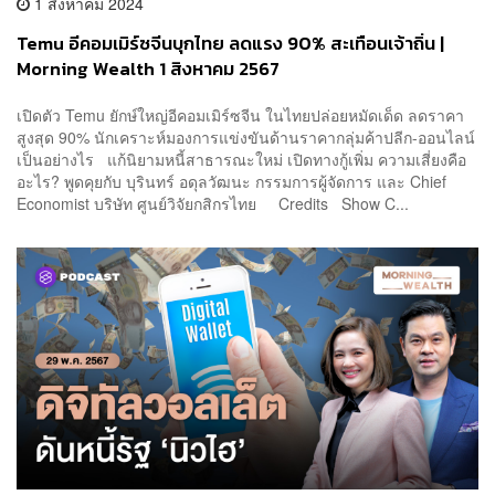
1 สิงหาคม 2024
Temu อีคอมเมิร์ซจีนบุกไทย ลดแรง 90% สะเทือนเจ้าถิ่น |
Morning Wealth 1 สิงหาคม 2567
เปิดตัว Temu ยักษ์ใหญ่อีคอมเมิร์ซจีน ในไทยปล่อยหมัดเด็ด ลดราคา
สูงสุด 90% นักเคราะห์มองการแข่งขันด้านราคากลุ่มค้าปลีก-ออนไลน์
เป็นอย่างไร แก้นิยามหนี้สาธารณะใหม่ เปิดทางกู้เพิ่ม ความเสี่ยงคือ
อะไร? พูดคุยกับ บุรินทร์ อดุลวัฒนะ กรรมการผู้จัดการ และ Chief
Economist บริษัท ศูนย์วิจัยกสิกรไทย Credits Show C...