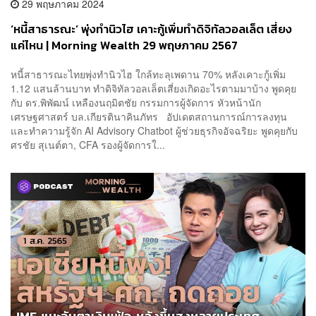
29 พฤษภาคม 2024
‘หนี้สาธารณะ’ พุ่งทำนิวไฮ เคาะกู้เพิ่มทำดิจิทัลวอลเล็ต เสี่ยง
แค่ไหน | Morning Wealth 29 พฤษภาคม 2567
หนี้สาธารณะไทยพุ่งทำนิวไฮ ใกล้ทะลุเพดาน 70% หลังเคาะกู้เพิ่ม
1.12 แสนล้านบาท ทำดิจิทัลวอลเล็ตเสี่ยงเกิดอะไรตามมาบ้าง พูดคุย
กับ ดร.พิพัฒน์ เหลืองนฤมิตชัย กรรมการผู้จัดการ หัวหน้านัก
เศรษฐศาสตร์ บล.เกียรตินาคินภัทร อัปเดตสถานการณ์การลงทุน
และทำความรู้จัก AI Advisory Chatbot ผู้ช่วยธุรกิจอัจฉริยะ พูดคุยกับ
ศรชัย สุเนต์ตา, CFA รองผู้จัดการใ...