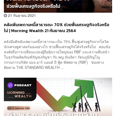
21 กันยายน 2021
คลังเพิ่มเพดานหนี้สาธารณะ 70% ช่วยฟื้นเศรษฐกิจจริงหรือ
ไม่ | Morning Wealth 21 กันยายน 2564
คลังมีมติขยับเพดานหนี้สาธารณะเป็น 70% ฟื้นฟูเศรษฐกิจจากโควิด
นักเศรษฐศาสตร์มองอย่างไร ช่วยฟื้นเศรษฐกิจได้จริงหรือไม่ ตอบข้อ
สงสัยถึงการเปลี่ยนแปลงผู้ถือหุ้นรายใหญ่ของ RBF และความคืบหน้า
ในธุรกิจผลิตภัณฑ์กัญชงกัญชา กับ พญ.จัณจิดา รัตนภูมิภิญโญ
กรรมการบริษัท บมจ.อาร์ แอนด์ บี ฟู้ด ซัพพลาย (RBF) ช่องทาง
ติดตาม THE STANDARD WEALTH ...