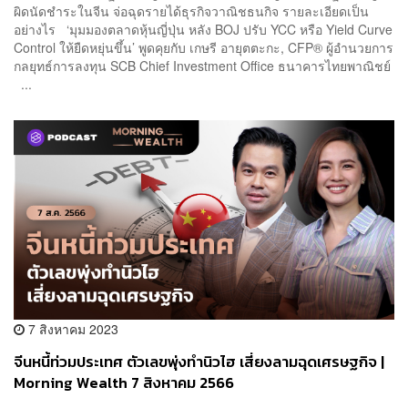
ผิดนัดชำระในจีน จ่อฉุดรายได้ธุรกิจวาณิชธนกิจ รายละเอียดเป็น
อย่างไร ‘มุมมองตลาดหุ้นญี่ปุ่น หลัง BOJ ปรับ YCC หรือ Yield Curve
Control ให้ยืดหยุ่นขึ้น’ พูดคุยกับ เกษรี อายุตตะกะ, CFP® ผู้อำนวยการ
กลยุทธ์การลงทุน SCB Chief Investment Office ธนาคารไทยพาณิชย์
...
7 สิงหาคม 2023
จีนหนี้ท่วมประเทศ ตัวเลขพุ่งทำนิวไฮ เสี่ยงลามฉุดเศรษฐกิจ |
Morning Wealth 7 สิงหาคม 2566