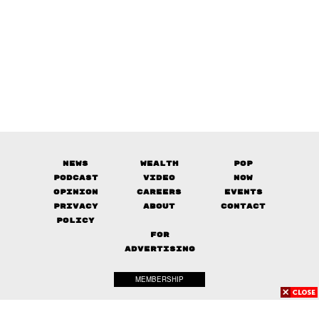
News
Wealth
Pop
Podcast
Video
Now
Opinion
Careers
Events
Privacy
About
Contact
Policy
FOR
ADVERTISING
MEMBERSHIP