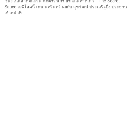
ชนะในตลาดผันผวน ฉีกตำราเก่า ยากเกินคาดเดา The Secret
Sauce เอพิโสดนี้ เคน นครินทร์ คุยกับ สุขวัฒน์ ประเสริฐยิ่ง ประธาน
เจ้าหน้าที่...