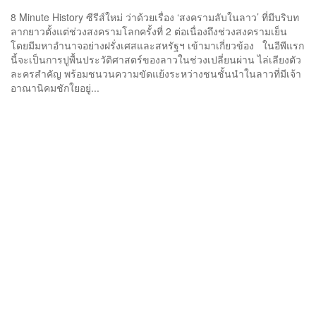
8 Minute History ซีรีส์ใหม่ ว่าด้วยเรื่อง ‘สงครามลับในลาว’ ที่มีบริบท
ลากยาวตั้งแต่ช่วงสงครามโลกครั้งที่ 2 ต่อเนื่องถึงช่วงสงครามเย็น
โดยมีมหาอำนาจอย่างฝรั่งเศสและสหรัฐฯ เข้ามาเกี่ยวข้อง ในอีพีแรก
นี้จะเป็นการปูพื้นประวัติศาสตร์ของลาวในช่วงเปลี่ยนผ่าน ไล่เลียงตัว
ละครสำคัญ พร้อมชนวนความขัดแย้งระหว่างชนชั้นนำในลาวที่มีเจ้า
อาณานิคมชักใยอยู่...