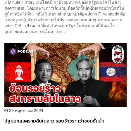
8 Minute History เอพิโสดนี้ ว่าด้วยบทบาทของสหรัฐอเมริกาในช่วง
สงครามเย็น โดยเฉพาะการเดินเกมเพื่อสกัดกั้นอิทธิพลคอมมิวนิสต์ใน
ภูมิภาคอินโดจีน หนึ่งในหมากสำคัญภายใต้ยุค John F. Kennedy คือ
การหนุนกลุ่มอำนาจฝ่ายขวาในประเทศลาวแบบลับๆ ผ่านหน่วยงาน
อย่าง CIA เป้าหมายที่แท้จริงของสหรัฐฯ ในหมากเกมนี้คืออะไร
สุดท้ายแล้วสถานการณ์ในลาวจะ...
29 พฤษภาคม 2024
ปฐมบทสงครามลับในลาว รอยร้าวระหว่างชนชั้นนำ