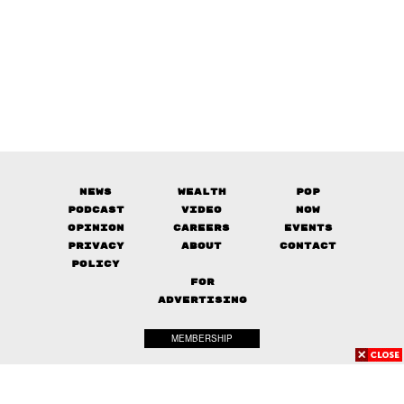
News
Wealth
Pop
Podcast
Video
Now
Opinion
Careers
Events
Privacy
About
Contact
Policy
FOR
ADVERTISING
MEMBERSHIP