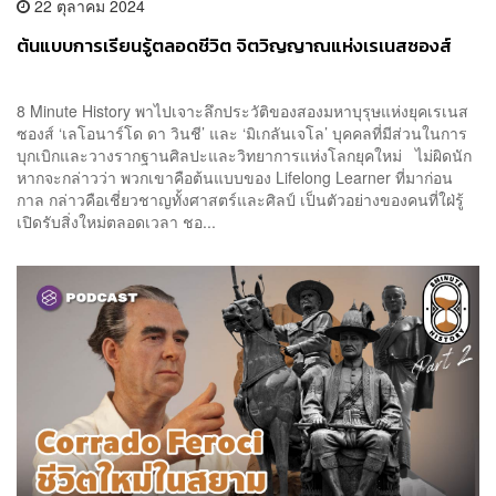
22 ตุลาคม 2024
ต้นแบบการเรียนรู้ตลอดชีวิต จิตวิญญาณแห่งเรเนสซองส์
8 Minute History พาไปเจาะลึกประวัติของสองมหาบุรุษแห่งยุคเรเนส
ซองส์ ‘เลโอนาร์โด ดา วินชี’ และ ‘มิเกลันเจโล’ บุคคลที่มีส่วนในการ
บุกเบิกและวางรากฐานศิลปะและวิทยาการแห่งโลกยุคใหม่ ไม่ผิดนัก
หากจะกล่าวว่า พวกเขาคือต้นแบบของ Lifelong Learner ที่มาก่อน
กาล กล่าวคือเชี่ยวชาญทั้งศาสตร์และศิลป์ เป็นตัวอย่างของคนที่ใฝ่รู้
เปิดรับสิ่งใหม่ตลอดเวลา ชอ...