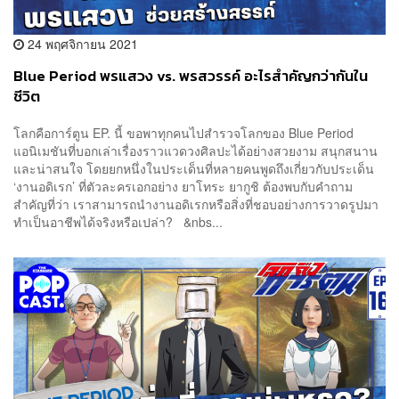
24 พฤศจิกายน 2021
Blue Period พรแสวง vs. พรสวรรค์ อะไรสำคัญกว่ากันใน
ชีวิต
โลกคือการ์ตูน EP. นี้ ขอพาทุกคนไปสำรวจโลกของ Blue Period
แอนิเมชันที่บอกเล่าเรื่องราวแวดวงศิลปะได้อย่างสวยงาม สนุกสนาน
และน่าสนใจ โดยยกหนึ่งในประเด็นที่หลายคนพูดถึงเกี่ยวกับประเด็น
‘งานอดิเรก’ ที่ตัวละครเอกอย่าง ยาโทระ ยากูชิ ต้องพบกับคำถาม
สำคัญที่ว่า เราสามารถนำงานอดิเรกหรือสิ่งที่ชอบอย่างการวาดรูปมา
ทำเป็นอาชีพได้จริงหรือเปล่า? &nbs...