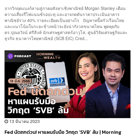
จากวิกฤตแบงก์ลามสู่ภาคอสังหาเชิงพาณิชย์ Morgan Stanley เตือน
ความเสี่ยงรีไฟแนนซ์รอปะทุ และอาจกดดันราคาประเมินอาคาร
พาณิชย์ร่วง 40% รายละเอียดเป็นอย่างไร ปัญหาหนี้ครัวเรือนไทย
และแนวโน้มในระยะข้างหน้าจะยังน่ากังวลขนาดไหน พูดคุยกับ
ดร.ปุณยวัจน์ ศรีสิงห์ นักเศรษฐศาสตร์อาวุโส, ศูนย์วิจัยเศรษฐกิจและ
ธุรกิจ ธนาคารไทยพาณิชย์ (SCB EIC) Cred...
13 มีนาคม 2023
Fed นัดถกด่วน! หาแผนรับมือ วิกฤต ‘SVB’ ล้ม | Morning