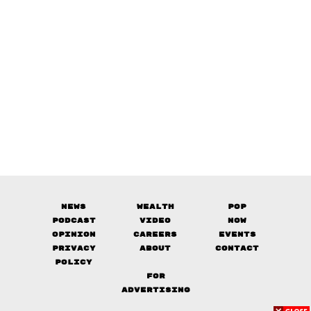
News
Wealth
Pop
Podcast
Video
Now
Opinion
Careers
Events
Privacy
About
Contact
Policy
FOR
ADVERTISING