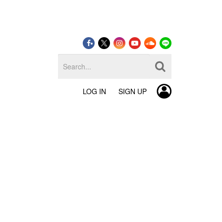
LOG IN
SIGN UP