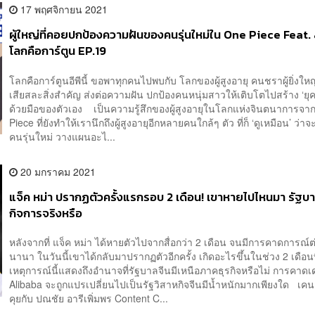
17 พฤศจิกายน 2021
ผู้ใหญ่ที่คอยปกป้องความฝันของคนรุ่นใหม่ใน One Piece Feat. 
โลกคือการ์ตูน EP.19
โลกคือการ์ตูนอีพีนี้ ขอพาทุกคนไปพบกับ โลกของผู้สูงอายุ คนชราผู้ยิ่งใหญ
เสียสละสิ่งสำคัญ ส่งต่อความฝัน ปกป้องคนหนุ่มสาวให้เติบโตไปสร้าง ‘ยุค
ด้วยมือของตัวเอง เป็นความรู้สึกของผู้สูงอายุในโลกแห่งจินตนาการจา
Piece ที่ยังทำให้เรานึกถึงผู้สูงอายุอีกหลายคนใกล้ๆ ตัว ที่ก็ ‘ดูเหมือน’ ว่าจ
คนรุ่นใหม่ วางแผนอะไ...
20 มกราคม 2021
แจ็ค หม่า ปรากฏตัวครั้งแรกรอบ 2 เดือน! เขาหายไปไหนมา รัฐบา
กิจการจริงหรือ
หลังจากที่ แจ็ค หม่า ได้หายตัวไปจากสื่อกว่า 2 เดือน จนมีการคาดการณ์ต
นานา ในวันนี้เขาได้กลับมาปรากฏตัวอีกครั้ง เกิดอะไรขึ้นในช่วง 2 เดือนท
เหตุการณ์นี้แสดงถึงอำนาจที่รัฐบาลจีนมีเหนือภาคธุรกิจหรือไม่ การคาดเดา
Alibaba จะถูกแปรเปลี่ยนไปเป็นรัฐวิสาหกิจจีนมีน้ำหนักมากเพียงใด เคน
คุยกับ ปณชัย อารีเพิ่มพร Content C...