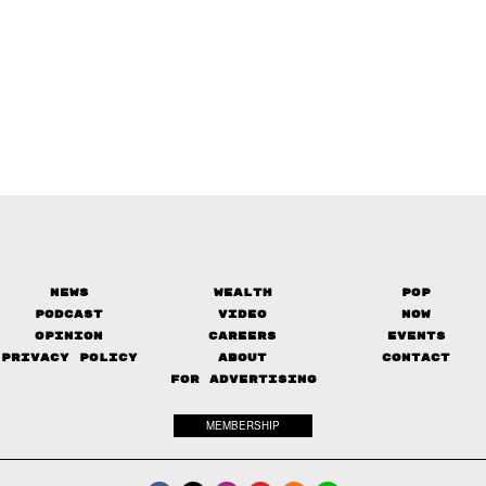
News
Wealth
Pop
Podcast
Video
Now
Opinion
Careers
Events
Privacy Policy
About
Contact
FOR ADVERTISING
MEMBERSHIP