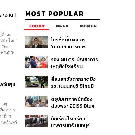
MOST POPULAR
สะอาด |
TODAY
WEEK
MONTH
่ที่ยอม
ไขรหัสตั้ง ผบ.ตร.
สมัยใหม่’
‘ความสามารถ vs
ก One
ะหวังดีกับ
อาวุโส’ และอนาคตการ
รอง ผบ.ตร. บัญชาการ
ปฏิรูปสีกากี กับ
เหตุยิงโรงเรียน
พล.ต.อ. เอก อังสนา
เทพศิรินทร์ นนทบุรี สั่ง
นนท์
สื่อนอกจับตากราดยิง
ค้นหา 2 รอบยืนยันไร้คน
ลจีนฮุบ
รร. ในนนทบุรี ชี้ไทยมี
ติดค้าง พบศพปู่-ย่าที่
อัตราครอบครองปืนสูง
บ้านพักผู้ก่อเหตุ
สรุปมหากาพย์กล้อง
ในระดับต้นของภูมิภาค
่างๆ
ส่องพระ ZEISS Blue
ี่ผ่านมา
Marine จากสัญญา
ที่ว่า
นักเรียนโรงเรียน
ผลิต 8.3 ล้าน สู่ข้อ
 นครินทร์
เทพศิรินทร์ นนทบุรี
พิพาท ‘มาเวลล์ฯ’ ฟ้อง
อพยพเข้ายังพื้นที่
‘โทน บางแค’ ผิดนัดจ่าย