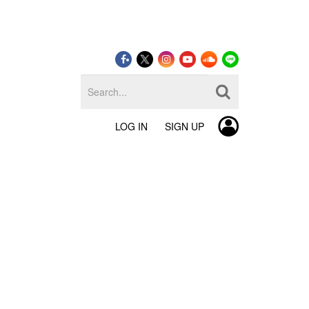
LOG IN
SIGN UP