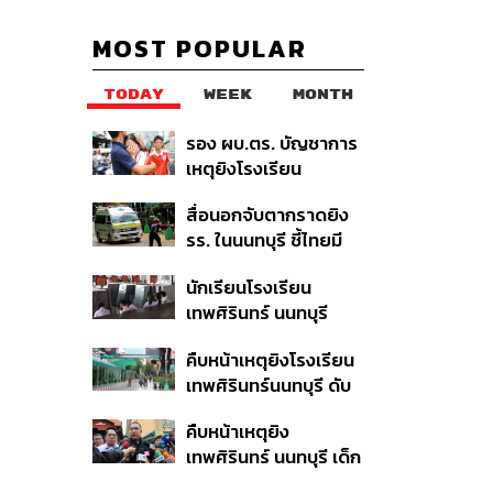
MOST POPULAR
TODAY
WEEK
MONTH
รอง ผบ.ตร. บัญชาการ
เหตุยิงโรงเรียน
เทพศิรินทร์ นนทบุรี สั่ง
สื่อนอกจับตากราดยิง
ค้นหา 2 รอบยืนยันไร้คน
รร. ในนนทบุรี ชี้ไทยมี
ติดค้าง พบศพปู่-ย่าที่
อัตราครอบครองปืนสูง
บ้านพักผู้ก่อเหตุ
นักเรียนโรงเรียน
ในระดับต้นของภูมิภาค
เทพศิรินทร์ นนทบุรี
อพยพเข้ายังพื้นที่
คืบหน้าเหตุยิงโรงเรียน
ปลอดภัยชั่วคราว หลัง
เทพศิรินทร์นนทบุรี ดับ
เหตุใช้อาวุธปืนภายใน
6 ศพ โฆษก ตร. เร่ง
โรงเรียนคลี่คลาย
คืบหน้าเหตุยิง
สอบปมขโมยปืนปู่ก่อ
เทพศิรินทร์ นนทบุรี เด็ก
เหตุ
14 เสียชีวิตที่โรง