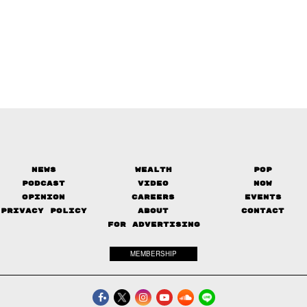
News
Wealth
Pop
Podcast
Video
Now
Opinion
Careers
Events
Privacy Policy
About
Contact
FOR ADVERTISING
MEMBERSHIP