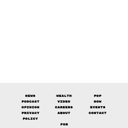
News
Wealth
Pop
Podcast
Video
Now
Opinion
Careers
Events
Privacy
About
Contact
Policy
FOR