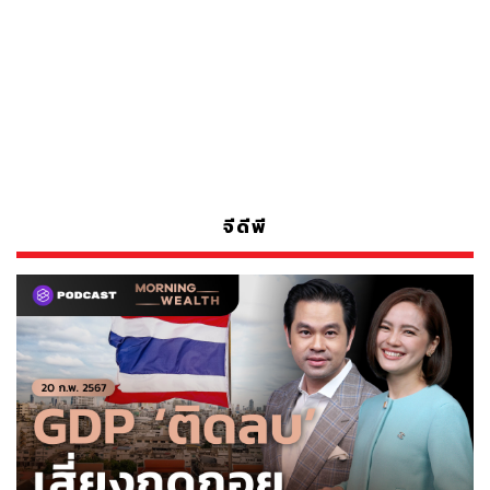
จีดีพี