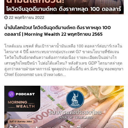
22 พฤศจิกายน 2022
น้ำมันโลกป่วน! โควิดจีนฉุดดีมานด์หด ดึงราคาหลุด 100
ดอลลาร์ | Morning Wealth 22 พฤศจิกายน 2565
โกลด์แมน แซคส์ หั่นเป้าราคาน้ำมันเหลือ 100 ดอลลาร์ต่อบาร์เรลใน
ไตรมาส 4 ปีนี้ ผลกระทบจากกลุ่มประเทศ G7 ขาดนโยบายที่ชัดเจน
โควิดในจีนยังกดดันความต้องการต่อเนื่อง รายละเอียดเป็นอย่างไร
เศรษฐกิจไทยปีหน้า ไปต่อได้แค่ไหน? หลังตัวเลข GDP ไตรมาสล่าสุด
สูงกว่าหลายฝ่ายคาดการณ์ พูดคุยประเด็นนี้กับ ดร.มิ่งขวัญ ทองพฤกษา
Chief Economist บลจ.บัวหลวง&n...