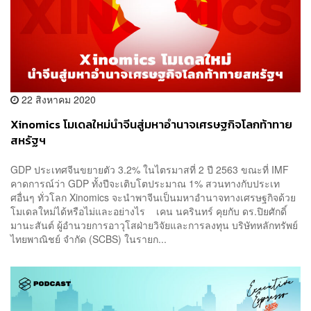
22 สิงหาคม 2020
Xinomics โมเดลใหม่นำจีนสู่มหาอำนาจเศรษฐกิจโลกท้าทาย
สหรัฐฯ
GDP ประเทศจีนขยายตัว 3.2% ในไตรมาสที่ 2 ปี 2563 ขณะที่ IMF
คาดการณ์ว่า GDP ทั้งปีจะเติบโตประมาณ 1% สวนทางกับประเท
ศอื่นๆ ทั่วโลก Xinomics จะนำพาจีนเป็นมหาอำนาจทางเศรษฐกิจด้วย
โมเดลใหม่ได้หรือไม่และอย่างไร เคน นครินทร์ คุยกับ ดร.ปิยศักดิ์
มานะสันต์ ผู้อำนวยการอาวุโสฝ่ายวิจัยและการลงทุน บริษัทหลักทรัพย์
ไทยพาณิชย์ จำกัด (SCBS) ในรายก...