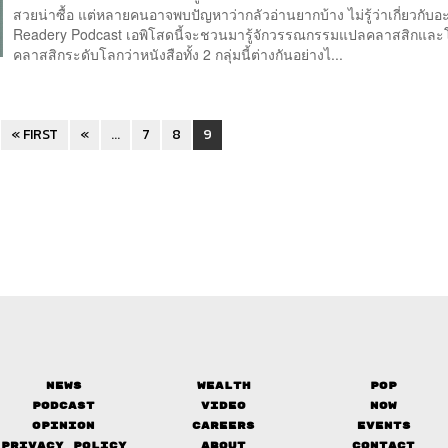
สวยน่าซื้อ แต่หลายคนอาจพบปัญหาว่ากลัวอ่านยากบ้าง ไม่รู้ว่าเกี่ยวกับ
Readery Podcast เอพิโสดนี้จะชวนมารู้จักวรรณกรรมแปลคลาสสิกและโ
คลาสสิกระดับโลกว่าหนังสือทั้ง 2 กลุ่มนี้ต่างกันอย่างไ...
« FIRST
«
...
7
8
9
News
Wealth
Pop
Podcast
Video
Now
Opinion
Careers
Events
Privacy Policy
About
Contact