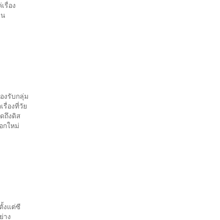
เรื่อง
วน
รองรับกลุ่ม
ื่องที่วัย
ูดถึงดิส
อกใหม่
้งแต่ซี
ย่าง