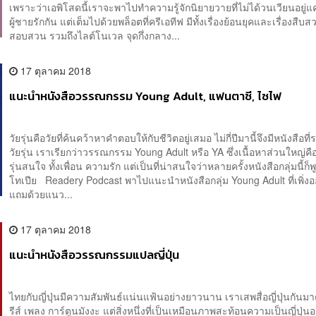
เพราะว่าเอพิโสดนี้เราจะพาไปทำความรู้จักนิยายวายที่ไม่ได้วนเวียนอยู่แค่
ผู้ชายรักกัน แต่เต็มไปด้วยพล็อตที่ครีเอทีฟ มีทั้งเรื่องย้อนยุคและเรื่องสืบส
สอบสวน รวมถึงไลต์โนเวล จุดกึ่งกลาง...
17 ตุลาคม 2018
แนะนำหนังสือวรรณกรรม Young Adult, แฟนตาซี, ไซไฟ
วัยรุ่นคือวัยที่ค้นคว้าหาคำตอบให้กับชีวิตอยู่เสมอ ไม่กี่ปีมานี้จึงมีหนังสือที่
วัยรุ่น เราเรียกว่าวรรณกรรม Young Adult หรือ YA ซึ่งเนื้อหาส่วนใหญ่คือเร
รุ่นสนใจ ทั้งเพื่อน ความรัก แต่เป็นที่น่าสนใจว่าหลายครั้งหนังสือกลุ่มนี้ก็พ
โทเปีย Readery Podcast พาไปแนะนำหนังสือกลุ่ม Young Adult ที่เพิ่งอ
แถมด้วยแนว...
17 ตุลาคม 2018
แนะนำหนังสือวรรณกรรมแปลญี่ปุ่น
ไทยกับญี่ปุ่นมีความสัมพันธ์แน่นแฟ้นอย่างยาวนาน เราเสพสื่อญี่ปุ่นกันมาตั
รีส์ เพลง การ์ตูนมังงะ แต่สิ่งหนึ่งที่เป็นเหมือนภาพสะท้อนความเป็นญี่ปุ่นอ