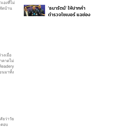
อพยพเข้ายังพื้นที่
เองที่ไม่
‘ธนารัตน์’ ให้ปากคำ
รจัดบ้าน
ปลอดภัยชั่วคราว หลัง
ตำรวจไซเบอร์ แฉช่อง
เหตุใช้อาวุธปืนภายใน
โหว่ 20 หน่วยงานรัฐ
โรงเรียนคลี่คลาย
ยันไร้นัยทางการเมือง
วงเมื่อ
ราคาดไม่
 Readery
ขนมาทั้ง
ัยว่าวัย
ีคำตอบ