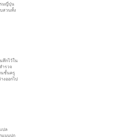
ญี่ปุ่น
บสวนทั้ง
ันทึกไว้ใน
นสำรวจ
ยนชั้นครู
ต่างออกไป
รมแปล
อกแบบปก