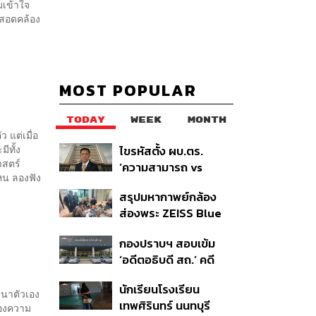
มเข้าใจ
งสอดคล้อง
MOST POPULAR
TODAY
WEEK
MONTH
ว แต่เมื่อ
ีทั้ง
ไขรหัสตั้ง ผบ.ตร.
าสตร์
‘ความสามารถ vs
ไหน ลองฟัง
อาวุโส’ และอนาคตการ
สรุปมหากาพย์กล้อง
ปฏิรูปสีกากี กับ
ส่องพระ ZEISS Blue
พล.ต.อ. เอก อังสนา
Marine จากสัญญา
นนท์
กองปราบฯ สอบเข้ม
ผลิต 8.3 ล้าน สู่ข้อ
‘อดีตอธิบดี สถ.’ คดี
พิพาท ‘มาเวลล์ฯ’ ฟ้อง
ทุจริตสอบท้องถิ่น แจ้ง
‘โทน บางแค’ ผิดนัดจ่าย
นักเรียนโรงเรียน
6 ข้อหาหนัก จ่อชง
หนี้-แอบระบุแบรนด์
ฒนาตัวเอง
เทพศิรินทร์ นนทบุรี
ป.ป.ช. 12 ส.ค. นี้
นองความ