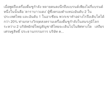
เมื่อพูดถึงเครื่องดื่มชูกำลัง หลายคนคงนึกถึงแบรนด์เพียงไม่กี่แบรนด์
หนึ่งในนั้นคือ ‘คาราบาวแดง’ ผู้ซึ่งครองตำแหน่งอันดับ 2 ใน
ประเทศไทย และอันดับ 1 ในอาเซียน พวกเขาทำอย่างไรจึงเติบโตได้
กว่า 20% ท่ามกลางวิกฤตสงครามเครื่องดื่มชูกำลังในสมรภูมิโลก
ระหว่าง 2 บริษัทยักษ์ใหญ่สัญชาติไทยจะเดินไปในทิศทางใด เสถียร
เศรษฐสิทธิ์ ประธานกรรมการ บริษัท ค...