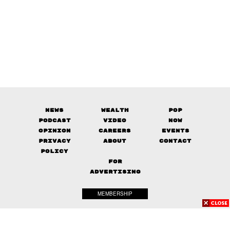
News
Wealth
Pop
Podcast
Video
Now
Opinion
Careers
Events
Privacy
About
Contact
Policy
FOR
ADVERTISING
MEMBERSHIP