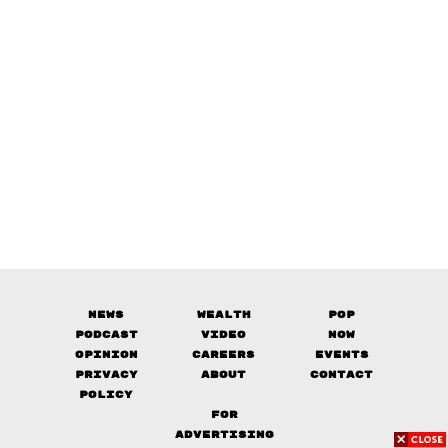
News
Wealth
Pop
Podcast
Video
Now
Opinion
Careers
Events
Privacy
About
Contact
Policy
FOR
ADVERTISING