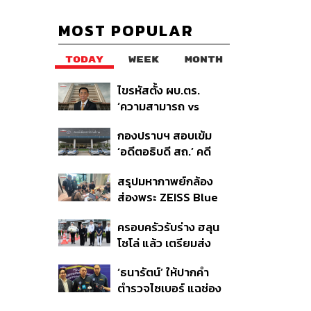
MOST POPULAR
TODAY
WEEK
MONTH
ไขรหัสตั้ง ผบ.ตร.
‘ความสามารถ vs
อาวุโส’ และอนาคตการ
กองปราบฯ สอบเข้ม
ปฏิรูปสีกากี กับ
‘อดีตอธิบดี สถ.’ คดี
พล.ต.อ. เอก อังสนา
ทุจริตสอบท้องถิ่น แจ้ง
นนท์
สรุปมหากาพย์กล้อง
6 ข้อหาหนัก จ่อชง
ส่องพระ ZEISS Blue
ป.ป.ช. 12 ส.ค. นี้
Marine จากสัญญา
ครอบครัวรับร่าง ฮลุน
ผลิต 8.3 ล้าน สู่ข้อ
โซโล่ แล้ว เตรียมส่ง
พิพาท ‘มาเวลล์ฯ’ ฟ้อง
ชันสูตรหาสาเหตุการ
‘โทน บางแค’ ผิดนัดจ่าย
‘ธนารัตน์’ ให้ปากคำ
เสียชีวิต
หนี้-แอบระบุแบรนด์
ตำรวจไซเบอร์ แฉช่อง
โหว่ 20 หน่วยงานรัฐ