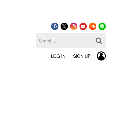
LOG IN
SIGN UP