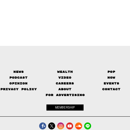
News
Wealth
Pop
Podcast
Video
Now
Opinion
Careers
Events
Privacy Policy
About
Contact
FOR ADVERTISING
MEMBERSHIP