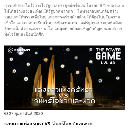
การอภิปรายไม่ไว้วางใจรัฐบาลประยุทธ์ครั้งแรกในรอบ 6 ปี จบลงแบบ
ไม่ได้สร้างแรงสะเทือนให้รัฐบาลมากนัก ในทางกลับกันกลับสร้าง
รอยแผลให้พรรคเพื่อไทย และพรรคร่วมฝ่ายค้านให้ต้องไปปรับความ
เข้าใจ และถอดบทเรียนในการทำงานแทน แต่รัฐบาลประยุทธ์แม้จะ
รักษาเนื้อตัวผ่านสภาฯ มาได้ แต่สุดท้ายต้องเผชิญกับปัญหานอกสภาฯ
ทั้งไวรัสและม็อบนักศึก...
27 กุมภาพันธ์ 2020
แสงดาวแห่งศรัทธา VS ‘จันทร์โอชา’ และพวก