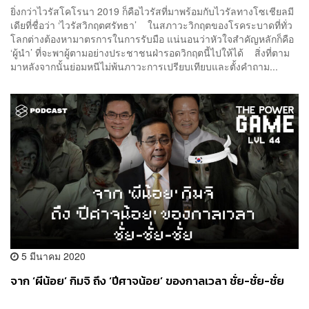
ยิ่งกว่าไวรัสโคโรนา 2019 ก็คือไวรัสที่มาพร้อมกับไวรัลทางโซเชียลมี
เดียที่ชื่อว่า ‘ไวรัสวิกฤตศรัทธา’ ในสภาวะวิกฤตของโรคระบาดที่ทั่ว
โลกต่างต้องหามาตรการในการรับมือ แน่นอนว่าหัวใจสำคัญหลักก็คือ
‘ผู้นำ’ ที่จะพาผู้ตามอย่างประชาชนฝ่ารอดวิกฤตนี้ไปให้ได้ สิ่งที่ตาม
มาหลังจากนั้นย่อมหนีไม่พ้นภาวะการเปรียบเทียบและตั้งคำถาม...
5 มีนาคม 2020
จาก ‘ผีน้อย’ กิมจิ ถึง ‘ปีศาจน้อย’ ของกาลเวลา ชั่ย-ชั่ย-ชั่ย