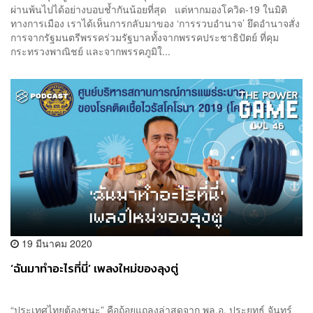
ผ่านพ้นไปได้อย่างบอบช้ำกันน้อยที่สุด แต่หากมองโควิด-19 ในมิติ
ทางการเมือง เราได้เห็นการกลับมาของ ‘การรวบอำนาจ’ ยึดอำนาจสั่ง
การจากรัฐมนตรีพรรคร่วมรัฐบาลทั้งจากพรรคประชาธิปัตย์ ที่คุม
กระทรวงพาณิชย์ และจากพรรคภูมิใ...
19 มีนาคม 2020
‘ฉันมาทำอะไรที่นี่’ เพลงใหม่ของลุงตู่
“ประเทศไทยต้องชนะ” คือถ้อยแถลงล่าสุดจาก พล.อ. ประยุทธ์ จันทร์