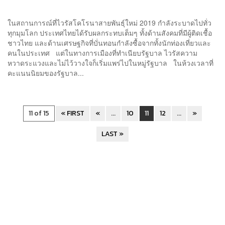
ในสถานการณ์ที่ไวรัสโคโรนาสายพันธุ์ใหม่ 2019 กำลังระบาดไปทั่ว
ทุกมุมโลก ประเทศไทยได้รับผลกระทบเต็มๆ ทั้งด้านสังคมที่มีผู้ติดเชื้อ
ชาวไทย และด้านเศรษฐกิจที่บั่นทอนกำลังซื้อจากทั้งนักท่องเที่ยวและ
คนในประเทศ แต่ในทางการเมืองที่ทำเนียบรัฐบาล ไวรัสความ
หวาดระแวงและไม่ไว้วางใจก็เริ่มแพร่ไปในหมู่รัฐบาล ในห้วงเวลาที่
คะแนนนิยมของรัฐบาล...
11 of 15
« FIRST
«
...
10
11
12
...
»
LAST »