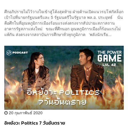
ศึกอภิปรายไม่ไว้วางใจเข้าสู่โค้งสุดท้าย ฝ่ายค้านเปิดแนวรบโฟกัสล็อก
เป้าไปที่นายกรัฐมนตรีและ 5 รัฐมนตรีในรัฐบาล พล.อ. ประยุทธ์ นั่น
คือศึกในที่อุณหภูมิการเมืองร้อนแรงส่งตรงจากสัปปายะสภาสถาน
อาคารรัฐสภาแห่งใหม่ ขณะที่ศึกนอก อุณหภูมิการเมืองก็ร้อนแรงไม่
แพ้กัน ส่งตรงจากสถาบันการศึกษาทั่วทุกภูมิภาค ‘พลังนักเรีย...
20 กุมภาพันธ์ 2020
อิหยังวะ Politics 7 วันอันตราย