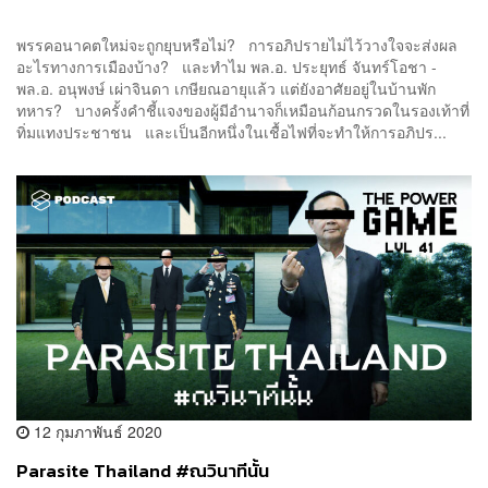
พรรคอนาคตใหม่จะถูกยุบหรือไม่? การอภิปรายไม่ไว้วางใจจะส่งผล
อะไรทางการเมืองบ้าง? และทำไม พล.อ. ประยุทธ์ จันทร์โอชา -
พล.อ. อนุพงษ์ เผ่าจินดา เกษียณอายุแล้ว แต่ยังอาศัยอยู่ในบ้านพัก
ทหาร? บางครั้งคำชี้แจงของผู้มีอำนาจก็เหมือนก้อนกรวดในรองเท้าที่
ทิ่มแทงประชาชน และเป็นอีกหนึ่งในเชื้อไฟที่จะทำให้การอภิปร...
12 กุมภาพันธ์ 2020
Parasite Thailand #ณวินาทีนั้น