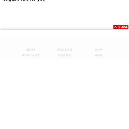
News
Wealth
Pop
Podcast
Video
Now
Opinion
Careers
Events
Privacy
About
Contact
Policy
FOR
ADVERTISING
MEMBERSHIP
© 2017-
2026
The Standard. All rights reserved.