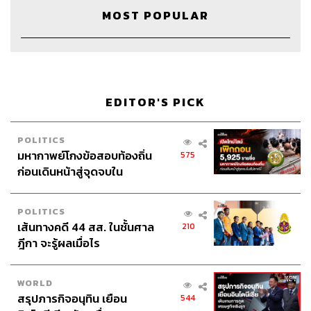
The Host
ภูมิชาย บุญสินสุข
MOST POPULAR
Show Creator & Producer
ภูมิชาย บุญสินสุข
Creative
อัญชิษฐา ล้อมธรรมพินิจ
Video Editor
อภิสิทธิ์​ หรรษาภิรมย์โชค
Sound Designer & Engineer
กฤตพล จียะเกียรติ
EDITOR'S PICK
Channel Manager
เชษฐพงศ์ ชูประดิษฐ์
Art Director
อนงค์นาฏ วิวัฒนานนท์
POLITICS
Illustrator
Khunkhom
มหากาพย์โกงข้อสอบท้องถิ่น
575
Proofreader
ภาสิณี เพิ่มพันธุ์พงศ์
ก่อนเดินหน้าสู่จุดจบใน
Webmaster ณฐพร โรจน์อนุสรณ์
สัปดาห์นี้
Social Media Admin
ณัฐชัย ตั้งวงศ์วิวัฒน์, สุทธกิตติ์​ สุทธา
วรรณกุล, ธิติกร ลิ้มทองมณี
POLITICS
Archive Officer
ชริน จำปาวัน
เส้นทางคดี 44 สส. ในชั้นศาล
210
Music
westonemusic.com
ฎีกา จะรู้ผลเมื่อไร
Intern
เอกราช มอเซอร์
WORLD
สรุปภารกิจอนุทิน เยือน
544