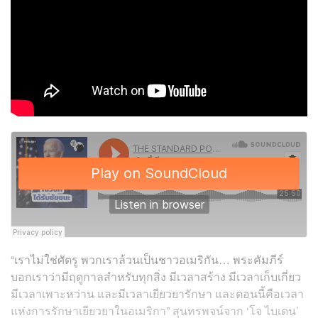
“เราไม่ใช่ศัตรู พวกเราล้วนเป็นชาวอเมริกัน… พระคัมภีร์
บอกเราว่ามีฤดูกาลสำหรับทุกสิ่ง มีเวลาสร้าง มีเวลาเก็บเกี่ยว
มีเวลาเพาะหว่าน และมีเวลาเยียวยารักษา และตอนนี้คือเวลา
แห่งการรักษาเยียวยาในอเมริกา” สุนทรพจน์จาก ‘โจ ไบเดน’