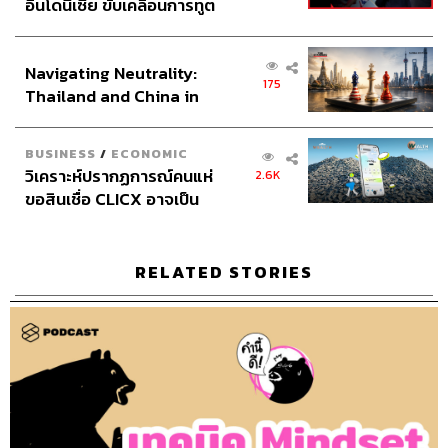
อินโดนีเซีย ขับเคลื่อนการทูต
เศรษฐกิจเชิงรุก ประกาศหุ้น
TAGS:
พอดแคสต์
โจ ไบเดน
TheStandardPodcast
ส่วนยุทธศาสตร์ไทย –
คามาลา แฮร์ริส
สุนทรพจน์
คำนี้ดี
knd
Navigating Neutrality:
อินโดนีเซีย
175
บิ๊กบุญ
ภูมิชาย
bickboon
ศัพท์
Thailand and China in
ศัพท์ภาษาอังกฤษ
Podcast
ภูมิชายบุญสินสุข
the Age of a New Global
Order
BUSINESS
/
ECONOMIC
วิเคราะห์ปรากฏการณ์คนแห่
2.6K
ขอสินเชื่อ CLICX อาจเป็น
เพียงยอดภูเขาน้ำแข็ง ของ
ปัญหาหนี้ครัวเรือนไทยที่ถูก
ซุกไว้
RELATED STORIES
59