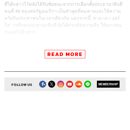
ที่ได้กล่าวไว้หลังได้รับชัยชนะจากการเลือกตั้งประธานาธิบดี
คนที่ 46 ของสหรัฐอเมริกา เป็นคำพูดที่คมคายและให้ความ
หวังกับประชาชนในเวลาเดียวกัน นอกจากนี้ ‘คามาลา แฮร์
ริส’ ว่าที่รองประธานาธิบดี ยังได้ฝากข้อความดีๆ ให้เยาวชน
รุ่นต่อไปอีกด้วย
READ MORE
สามารถฟังพอดแคสต์ คำนี้ดี
ผ่านแอปพลิเคชันต่างๆ ที่คุณสะดวกหรือใช้อยู่แล้วได้เลย
FOLLOW US
MEMBERSHIP