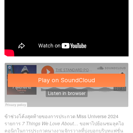
ข้าช่วงโค้งสุดท้ายของการประกวด Miss Universe 2024
รายการ
7 Things We Love About…
ขอพาไปย้อนชมลุคไอ
คอนิกในการประกวดนางงามจักรวาลที่บ่งบอกบริบทแฟชั่น