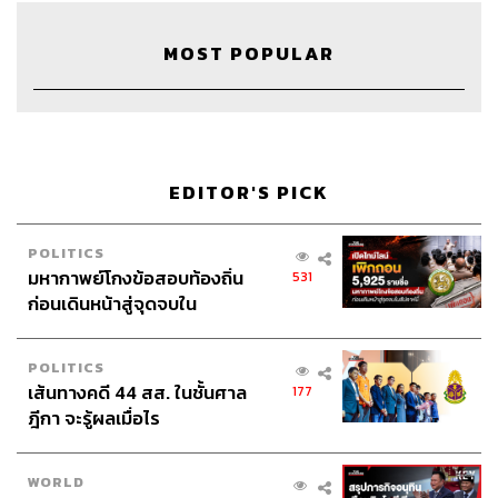
MOST POPULAR
TAGS:
7 Things We Love About
7 Things We Love About x Miss Universe
Miss Universe
Podcast
นางงาม
The Standard Pop
EDITOR'S PICK
POLITICS
มหากาพย์โกงข้อสอบท้องถิ่น
531
ก่อนเดินหน้าสู่จุดจบใน
สัปดาห์นี้
POLITICS
เส้นทางคดี 44 สส. ในชั้นศาล
514
177
ฎีกา จะรู้ผลเมื่อไร
ABOUT THE HOST
WORLD