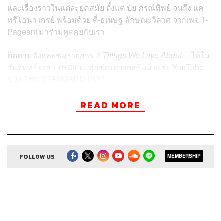
และเรื่องราวในแต่ละยุคสมัย ตั้งแต่ ปุ๋ย ภรณ์ทิพย์ จนถึง แค
ทรีโอนา เกรย์ พร้อมด้วย ตี๋-ธเนษฐ ลักษณะวิลาศ จากเพจ T-
Pageant มาร่วมพูดคุยกับเรา
ติดตามฟังและชมรายการ
7 Things We Love About…
ได้ใน
วันจันทร์ เวลา 19.00 น. ทุกช่องทางสตรีมมิงและ YouTube
ของ THE STANDARD POP
READ MORE
Credits
FOLLOW US
MEMBERSHIP
Executive Producer & Show Creator
คริสตอฟเฟอร์ สเวน
ซัน
Producer
ชุติกาญจน์ ปิยะมังคลา
Host & Content Creator
เริ่มต้น เขมะเพ็ชร,ภทรฤน พงษ์
ประสิทธิ์