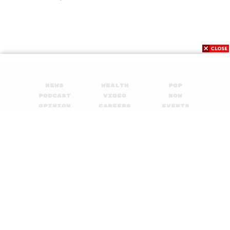
EP.48
News
Wealth
Pop
Podcast
Video
Now
Opinion
Careers
Events
Privacy
About
Contact
Policy
FOR
ADVERTISING
MEMBERSHIP
© 2017-
2026
The Standard. All rights reserved.