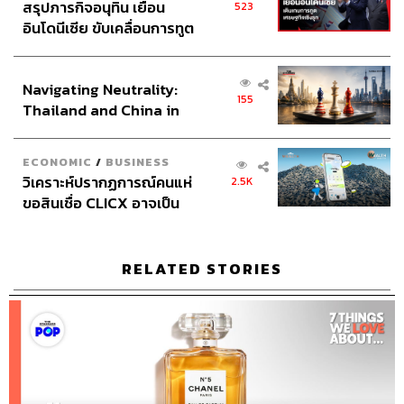
เริ่มต้น เขมะเพ็ชร
สรุปภารกิจอนุทิน เยือน
523
กองบรรณาธิการคัลเจอร์ สำนักข่าว THE
อินโดนีเซีย ขับเคลื่อนการทูต
STANDARD
เศรษฐกิจเชิงรุก ประกาศหุ้น
ส่วนยุทธศาสตร์ไทย –
Navigating Neutrality:
อินโดนีเซีย
155
Thailand and China in
the Age of a New Global
Order
ECONOMIC
/
BUSINESS
วิเคราะห์ปรากฏการณ์คนแห่
2.5K
ขอสินเชื่อ CLICX อาจเป็น
เพียงยอดภูเขาน้ำแข็ง ของ
ปัญหาหนี้ครัวเรือนไทยที่ถูก
ซุกไว้
RELATED STORIES